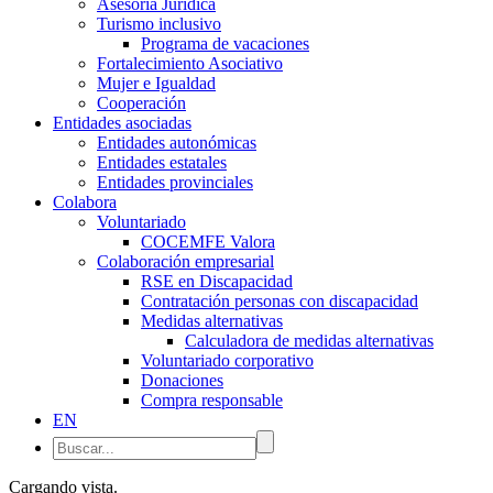
Asesoría Jurídica
Turismo inclusivo
Programa de vacaciones
Fortalecimiento Asociativo
Mujer e Igualdad
Cooperación
Entidades asociadas
Entidades autonómicas
Entidades estatales
Entidades provinciales
Colabora
Voluntariado
COCEMFE Valora
Colaboración empresarial
RSE en Discapacidad
Contratación personas con discapacidad
Medidas alternativas
Calculadora de medidas alternativas
Voluntariado corporativo
Donaciones
Compra responsable
EN
Cargando vista.