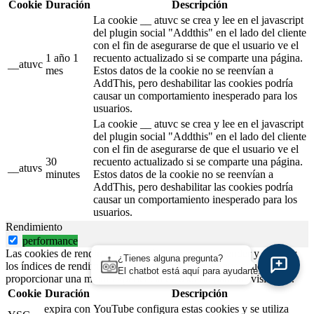
Cookie
Duración
Descripción
La cookie __ atuvc se crea y lee en el javascript
del plugin social "Addthis" en el lado del cliente
con el fin de asegurarse de que el usuario ve el
1 año 1
recuento actualizado si se comparte una página.
__atuvc
mes
Estos datos de la cookie no se reenvían a
AddThis, pero deshabilitar las cookies podría
causar un comportamiento inesperado para los
usuarios.
La cookie __ atuvc se crea y lee en el javascript
del plugin social "Addthis" en el lado del cliente
con el fin de asegurarse de que el usuario ve el
30
recuento actualizado si se comparte una página.
__atuvs
minutes
Estos datos de la cookie no se reenvían a
AddThis, pero deshabilitar las cookies podría
causar un comportamiento inesperado para los
usuarios.
Rendimiento
performance
Las cookies de rendimiento se utilizan para comprender y analizar
¿Tienes alguna pregunta?
los índices de rendimiento clave del sitio web, lo que ayuda a
El chatbot está aquí para ayudarte.
proporcionar una mejor experiencia de usuario para los visitantes.
Cookie
Duración
Descripción
expira con
YouTube configura estas cookies y se utiliza