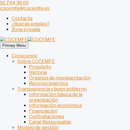
91 744 36 00
cocemfe@cocemfe.es
Contacta
¿Buscas empleo?
Zona privada
Primary Menu
Conócenos
Sobre COCEMFE
Propósito
Historia
Órganos de representación
Reconocimientos
Transparencia y buen gobierno
Información básica de la
organización
Información económica
Financiación
Contrataciones
Canal Responsable
Modelo de gestión