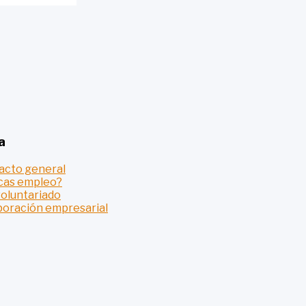
a
acto general
cas empleo?
voluntariado
boración empresarial