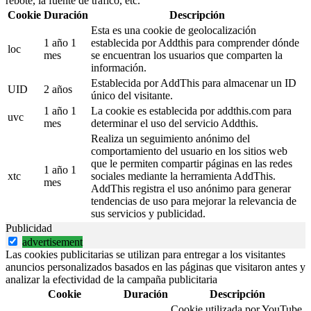
rebote, la fuente de tráfico, etc.
Cookie
Duración
Descripción
Esta es una cookie de geolocalización
1 año 1
establecida por Addthis para comprender dónde
loc
mes
se encuentran los usuarios que comparten la
información.
Establecida por AddThis para almacenar un ID
UID
2 años
único del visitante.
1 año 1
La cookie es establecida por addthis.com para
uvc
mes
determinar el uso del servicio Addthis.
Realiza un seguimiento anónimo del
comportamiento del usuario en los sitios web
que le permiten compartir páginas en las redes
1 año 1
xtc
sociales mediante la herramienta AddThis.
mes
AddThis registra el uso anónimo para generar
tendencias de uso para mejorar la relevancia de
sus servicios y publicidad.
Publicidad
advertisement
Las cookies publicitarias se utilizan para entregar a los visitantes
anuncios personalizados basados en las páginas que visitaron antes y
analizar la efectividad de la campaña publicitaria
Cookie
Duración
Descripción
Cookie utilizada por YouTube