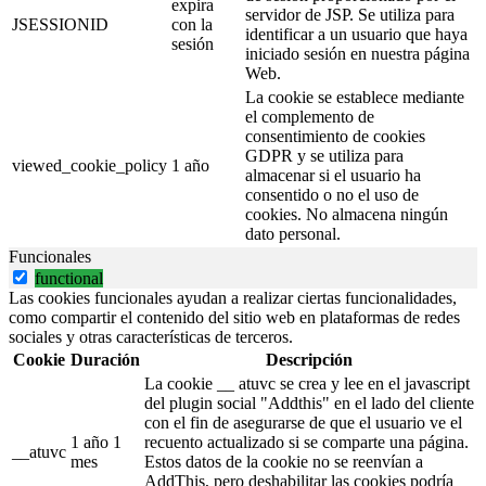
expira
servidor de JSP. Se utiliza para
JSESSIONID
con la
identificar a un usuario que haya
sesión
iniciado sesión en nuestra página
Web.
La cookie se establece mediante
el complemento de
consentimiento de cookies
GDPR y se utiliza para
viewed_cookie_policy
1 año
almacenar si el usuario ha
consentido o no el uso de
cookies. No almacena ningún
dato personal.
Funcionales
functional
Las cookies funcionales ayudan a realizar ciertas funcionalidades,
como compartir el contenido del sitio web en plataformas de redes
sociales y otras características de terceros.
Cookie
Duración
Descripción
La cookie __ atuvc se crea y lee en el javascript
del plugin social "Addthis" en el lado del cliente
con el fin de asegurarse de que el usuario ve el
1 año 1
recuento actualizado si se comparte una página.
__atuvc
mes
Estos datos de la cookie no se reenvían a
AddThis, pero deshabilitar las cookies podría