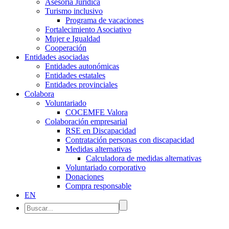
Asesoría Jurídica
Turismo inclusivo
Programa de vacaciones
Fortalecimiento Asociativo
Mujer e Igualdad
Cooperación
Entidades asociadas
Entidades autonómicas
Entidades estatales
Entidades provinciales
Colabora
Voluntariado
COCEMFE Valora
Colaboración empresarial
RSE en Discapacidad
Contratación personas con discapacidad
Medidas alternativas
Calculadora de medidas alternativas
Voluntariado corporativo
Donaciones
Compra responsable
EN