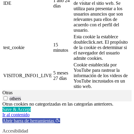
1 año 24
IDE
de visitar el sitio web. Se
días
utiliza para presentar a los
usuarios anuncios que son
relevantes para ellos de
acuerdo con el perfil del
usuario.
Esta cookie la establece
doubleclick.net. El propósito
15
test_cookie
de la cookie es determinar si
minutos
el navegador del usuario
admite cookies.
Cookie establecida por
YouTube para rastrear la
5 meses
VISITOR_INFO1_LIVE
información de los videos de
27 días
YouTube incrustados en un
sitio web.
Otras
others
Otras cookies no categorizadas en las categorías anteriores.
Save & Accept
Ir al contenido
Abrir barra de herramientas
Accesibilidad