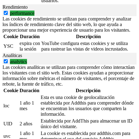
usuarios.
Rendimiento
performance
Las cookies de rendimiento se utilizan para comprender y analizar
los índices de rendimiento clave del sitio web, lo que ayuda a
proporcionar una mejor experiencia de usuario para los visitantes.
Cookie
Duración
Descripción
expira con
YouTube configura estas cookies y se utiliza
YSC
la sesión
para rastrear las vistas de videos incrustados.
Analíticas
analytics
Las cookies analíticas se utilizan para comprender cómo interactúan
los visitantes con el sitio web. Estas cookies ayudan a proporcionar
información sobre métricas el número de visitantes, el porcentaje de
rebote, la fuente de tráfico, etc.
Cookie
Duración
Descripción
Esta es una cookie de geolocalización
1 año 1
establecida por Addthis para comprender dónde
loc
mes
se encuentran los usuarios que comparten la
información.
Establecida por AddThis para almacenar un ID
UID
2 años
único del visitante.
1 año 1
La cookie es establecida por addthis.com para
uvc
mes
determinar el uso del servicio Addthis.