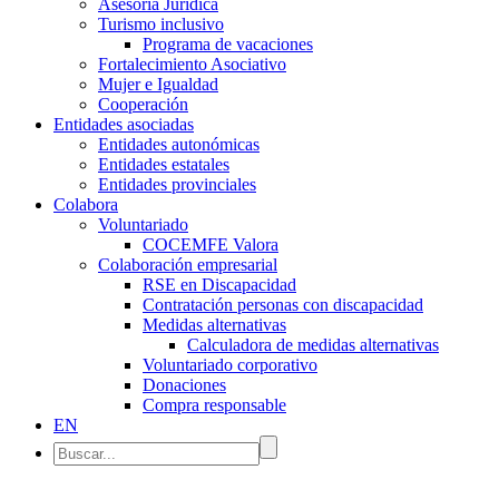
Asesoría Jurídica
Turismo inclusivo
Programa de vacaciones
Fortalecimiento Asociativo
Mujer e Igualdad
Cooperación
Entidades asociadas
Entidades autonómicas
Entidades estatales
Entidades provinciales
Colabora
Voluntariado
COCEMFE Valora
Colaboración empresarial
RSE en Discapacidad
Contratación personas con discapacidad
Medidas alternativas
Calculadora de medidas alternativas
Voluntariado corporativo
Donaciones
Compra responsable
EN