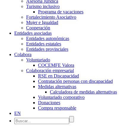
Asesoría Jurídica
Turismo inclusivo
Programa de vacaciones
Fortalecimiento Asociativo
Mujer e Igualdad
Cooperación
Entidades asociadas
Entidades autonómicas
Entidades estatales
Entidades provinciales
Colabora
Voluntariado
COCEMFE Valora
Colaboración empresarial
RSE en Discapacidad
Contratación personas con discapacidad
Medidas alternativas
Calculadora de medidas alternativas
Voluntariado corporativo
Donaciones
Compra responsable
EN