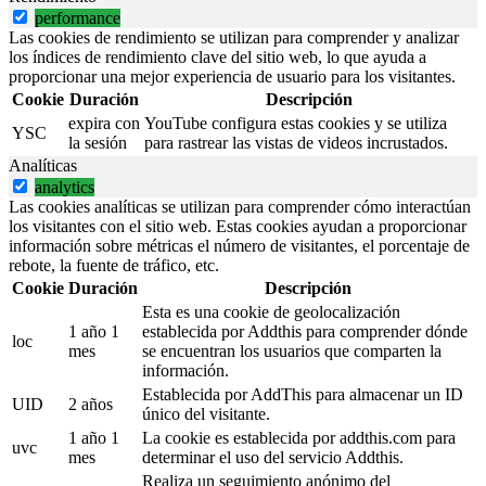
performance
Las cookies de rendimiento se utilizan para comprender y analizar
los índices de rendimiento clave del sitio web, lo que ayuda a
proporcionar una mejor experiencia de usuario para los visitantes.
Cookie
Duración
Descripción
expira con
YouTube configura estas cookies y se utiliza
YSC
la sesión
para rastrear las vistas de videos incrustados.
Analíticas
analytics
Las cookies analíticas se utilizan para comprender cómo interactúan
los visitantes con el sitio web. Estas cookies ayudan a proporcionar
información sobre métricas el número de visitantes, el porcentaje de
rebote, la fuente de tráfico, etc.
Cookie
Duración
Descripción
Esta es una cookie de geolocalización
1 año 1
establecida por Addthis para comprender dónde
loc
mes
se encuentran los usuarios que comparten la
información.
Establecida por AddThis para almacenar un ID
UID
2 años
único del visitante.
1 año 1
La cookie es establecida por addthis.com para
uvc
mes
determinar el uso del servicio Addthis.
Realiza un seguimiento anónimo del