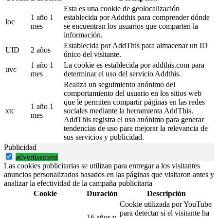
Esta es una cookie de geolocalización
1 año 1
establecida por Addthis para comprender dónde
loc
mes
se encuentran los usuarios que comparten la
información.
Establecida por AddThis para almacenar un ID
UID
2 años
único del visitante.
1 año 1
La cookie es establecida por addthis.com para
uvc
mes
determinar el uso del servicio Addthis.
Realiza un seguimiento anónimo del
comportamiento del usuario en los sitios web
que le permiten compartir páginas en las redes
1 año 1
xtc
sociales mediante la herramienta AddThis.
mes
AddThis registra el uso anónimo para generar
tendencias de uso para mejorar la relevancia de
sus servicios y publicidad.
Publicidad
advertisement
Las cookies publicitarias se utilizan para entregar a los visitantes
anuncios personalizados basados en las páginas que visitaron antes y
analizar la efectividad de la campaña publicitaria
Cookie
Duración
Descripción
Cookie utilizada por YouTube
para detectar si el visitante ha
16 años y