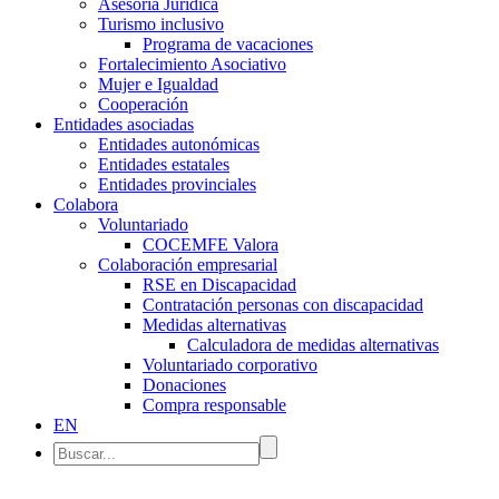
Asesoría Jurídica
Turismo inclusivo
Programa de vacaciones
Fortalecimiento Asociativo
Mujer e Igualdad
Cooperación
Entidades asociadas
Entidades autonómicas
Entidades estatales
Entidades provinciales
Colabora
Voluntariado
COCEMFE Valora
Colaboración empresarial
RSE en Discapacidad
Contratación personas con discapacidad
Medidas alternativas
Calculadora de medidas alternativas
Voluntariado corporativo
Donaciones
Compra responsable
EN