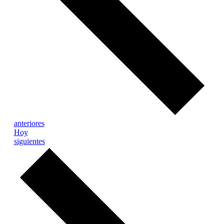
Eventos
anteriores
Hoy
Eventos
siguientes