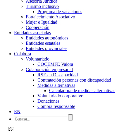
Asesoría Jurídica
Turismo inclusivo
Programa de vacaciones
Fortalecimiento Asociativo
Mujer e Igualdad
Cooperación
Entidades asociadas
Entidades autonómicas
Entidades estatales
Entidades provinciales
Colabora
Voluntariado
COCEMFE Valora
Colaboración empresarial
RSE en Discapacidad
Contratación personas con discapacidad
Medidas alternativas
Calculadora de medidas alternativas
Voluntariado corporativo
Donaciones
Compra responsable
EN
Navegación