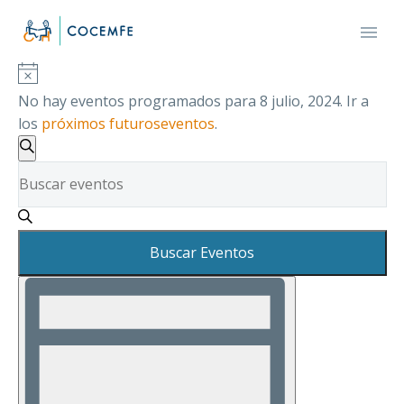
No hay eventos programados para 8 julio, 2024. Ir a
los
próximos futuroseventos
.
NAVEGACIÓN
DE
Buscar
Introduce
BÚSQUEDA
la
Y
palabra
VISTAS
clave.
DE
Buscar Eventos
Busca
EVENTOS
Eventos
NAVEGACIÓN
para
DE
la
palabra
VISTAS
clave.