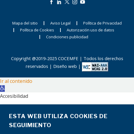
Mapa del sitio
Aviso Legal
Política de Privacidad
Política de Cookies
Autorización uso de datos
Condiciones publicidad
Copyright @2019-2025 COCEMFE | Todos los derechos
reservados |
Diseño web
|
Ir al contenido
Abrir
barra
Accesibilidad
de
Aumentar texto
herramientas
ESTA WEB UTILIZA COOKIES DE
Disminuir texto
Escala de grises
SEGUIMIENTO
Alto contraste