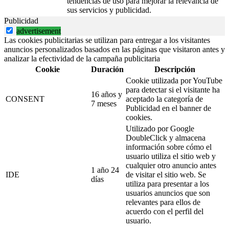
tendencias de uso para mejorar la relevancia de
sus servicios y publicidad.
Publicidad
advertisement
Las cookies publicitarias se utilizan para entregar a los visitantes
anuncios personalizados basados en las páginas que visitaron antes y
analizar la efectividad de la campaña publicitaria
Cookie
Duración
Descripción
Cookie utilizada por YouTube
para detectar si el visitante ha
16 años y
CONSENT
aceptado la categoría de
7 meses
Publicidad en el banner de
cookies.
Utilizado por Google
DoubleClick y almacena
información sobre cómo el
usuario utiliza el sitio web y
cualquier otro anuncio antes
1 año 24
IDE
de visitar el sitio web. Se
días
utiliza para presentar a los
usuarios anuncios que son
relevantes para ellos de
acuerdo con el perfil del
usuario.