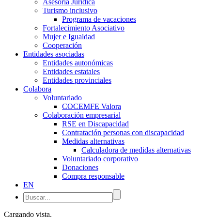
Asesoría Jurídica
Turismo inclusivo
Programa de vacaciones
Fortalecimiento Asociativo
Mujer e Igualdad
Cooperación
Entidades asociadas
Entidades autonómicas
Entidades estatales
Entidades provinciales
Colabora
Voluntariado
COCEMFE Valora
Colaboración empresarial
RSE en Discapacidad
Contratación personas con discapacidad
Medidas alternativas
Calculadora de medidas alternativas
Voluntariado corporativo
Donaciones
Compra responsable
EN
Cargando vista.