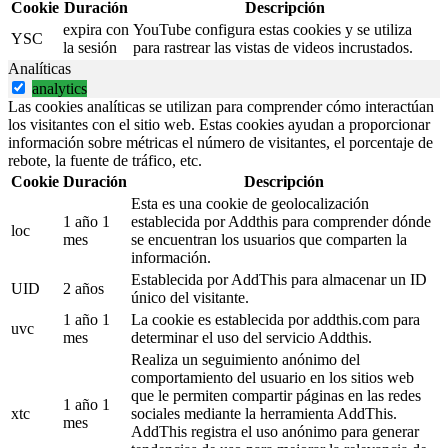
Cookie
Duración
Descripción
expira con
YouTube configura estas cookies y se utiliza
YSC
la sesión
para rastrear las vistas de videos incrustados.
Analíticas
analytics
Las cookies analíticas se utilizan para comprender cómo interactúan
los visitantes con el sitio web. Estas cookies ayudan a proporcionar
información sobre métricas el número de visitantes, el porcentaje de
rebote, la fuente de tráfico, etc.
Cookie
Duración
Descripción
Esta es una cookie de geolocalización
1 año 1
establecida por Addthis para comprender dónde
loc
mes
se encuentran los usuarios que comparten la
información.
Establecida por AddThis para almacenar un ID
UID
2 años
único del visitante.
1 año 1
La cookie es establecida por addthis.com para
uvc
mes
determinar el uso del servicio Addthis.
Realiza un seguimiento anónimo del
comportamiento del usuario en los sitios web
que le permiten compartir páginas en las redes
1 año 1
xtc
sociales mediante la herramienta AddThis.
mes
AddThis registra el uso anónimo para generar