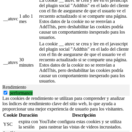
La cookie __ atuvc se crea y lee en el javascript
del plugin social "Addthis" en el lado del cliente
con el fin de asegurarse de que el usuario ve el
1 año 1
recuento actualizado si se comparte una página.
__atuvc
mes
Estos datos de la cookie no se reenvían a
AddThis, pero deshabilitar las cookies podría
causar un comportamiento inesperado para los
usuarios.
La cookie __ atuvc se crea y lee en el javascript
del plugin social "Addthis" en el lado del cliente
con el fin de asegurarse de que el usuario ve el
30
recuento actualizado si se comparte una página.
__atuvs
minutes
Estos datos de la cookie no se reenvían a
AddThis, pero deshabilitar las cookies podría
causar un comportamiento inesperado para los
usuarios.
Rendimiento
performance
Las cookies de rendimiento se utilizan para comprender y analizar
los índices de rendimiento clave del sitio web, lo que ayuda a
proporcionar una mejor experiencia de usuario para los visitantes.
Cookie
Duración
Descripción
expira con
YouTube configura estas cookies y se utiliza
YSC
la sesión
para rastrear las vistas de videos incrustados.