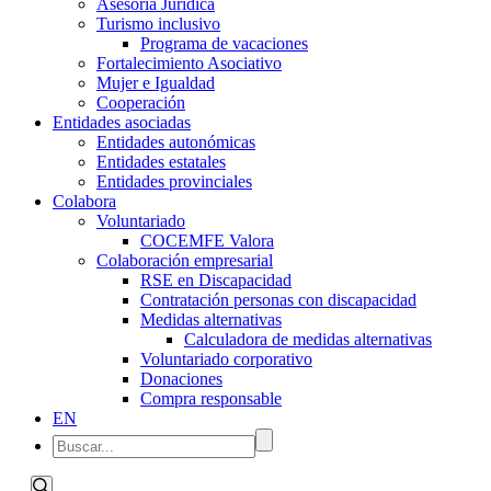
Asesoría Jurídica
Turismo inclusivo
Programa de vacaciones
Fortalecimiento Asociativo
Mujer e Igualdad
Cooperación
Entidades asociadas
Entidades autonómicas
Entidades estatales
Entidades provinciales
Colabora
Voluntariado
COCEMFE Valora
Colaboración empresarial
RSE en Discapacidad
Contratación personas con discapacidad
Medidas alternativas
Calculadora de medidas alternativas
Voluntariado corporativo
Donaciones
Compra responsable
EN
Navegación