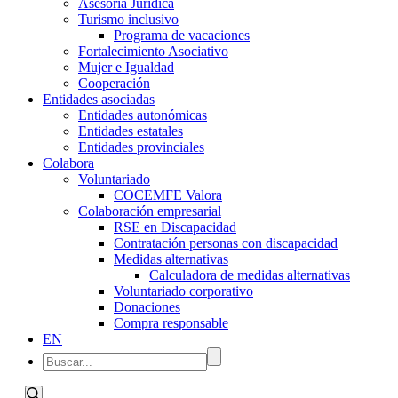
Asesoría Jurídica
Turismo inclusivo
Programa de vacaciones
Fortalecimiento Asociativo
Mujer e Igualdad
Cooperación
Entidades asociadas
Entidades autonómicas
Entidades estatales
Entidades provinciales
Colabora
Voluntariado
COCEMFE Valora
Colaboración empresarial
RSE en Discapacidad
Contratación personas con discapacidad
Medidas alternativas
Calculadora de medidas alternativas
Voluntariado corporativo
Donaciones
Compra responsable
EN
Navegación