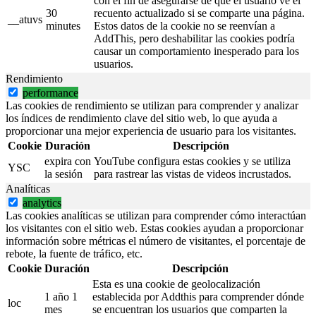
con el fin de asegurarse de que el usuario ve el
30
recuento actualizado si se comparte una página.
__atuvs
minutes
Estos datos de la cookie no se reenvían a
AddThis, pero deshabilitar las cookies podría
causar un comportamiento inesperado para los
usuarios.
Rendimiento
performance
Las cookies de rendimiento se utilizan para comprender y analizar
los índices de rendimiento clave del sitio web, lo que ayuda a
proporcionar una mejor experiencia de usuario para los visitantes.
Cookie
Duración
Descripción
expira con
YouTube configura estas cookies y se utiliza
YSC
la sesión
para rastrear las vistas de videos incrustados.
Analíticas
analytics
Las cookies analíticas se utilizan para comprender cómo interactúan
los visitantes con el sitio web. Estas cookies ayudan a proporcionar
información sobre métricas el número de visitantes, el porcentaje de
rebote, la fuente de tráfico, etc.
Cookie
Duración
Descripción
Esta es una cookie de geolocalización
1 año 1
establecida por Addthis para comprender dónde
loc
mes
se encuentran los usuarios que comparten la