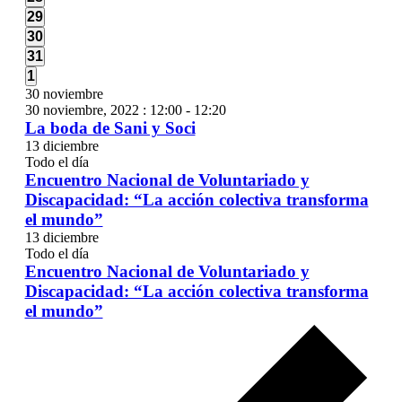
eventos,
0
29
eventos,
0
30
eventos,
0
31
eventos,
0
1
eventos,
30 noviembre
30 noviembre, 2022 : 12:00
-
12:20
La boda de Sani y Soci
13 diciembre
Todo el día
Encuentro Nacional de Voluntariado y
Discapacidad: “La acción colectiva transforma
el mundo”
13 diciembre
Todo el día
Encuentro Nacional de Voluntariado y
Discapacidad: “La acción colectiva transforma
el mundo”