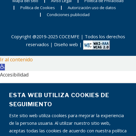
Mapa del sitio
Aviso Legal
Política de Privacidad
Política de Cookies
Autorización uso de datos
Condiciones publicidad
Copyright @2019-2025 COCEMFE | Todos los derechos
reservados |
Diseño web
|
Ir al contenido
Abrir
barra
Accesibilidad
de
Aumentar texto
herramientas
ESTA WEB UTILIZA COOKIES DE
Disminuir texto
Escala de grises
SEGUIMIENTO
Alto contraste
Este sitio web utiliza cookies para mejorar la experiencia
Contraste negativo
de la persona usuaria. Al utilizar nuestro sitio web,
Fondo claro
aceptas todas las cookies de acuerdo con nuestra política
Subrayar enlaces