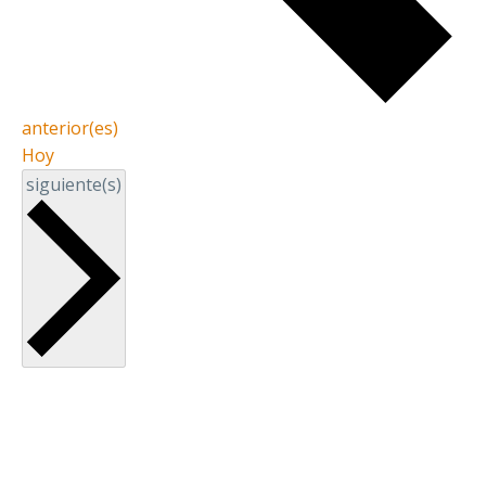
Eventos
anterior(es)
Hoy
Eventos
siguiente(s)