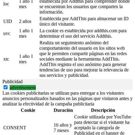
1 año 1
establecida por Addthis para comprender dónde
loc
mes
se encuentran los usuarios que comparten la
información.
Establecida por AddThis para almacenar un ID
UID
2 años
único del visitante.
1 año 1
La cookie es establecida por addthis.com para
uvc
mes
determinar el uso del servicio Addthis.
Realiza un seguimiento anónimo del
comportamiento del usuario en los sitios web
que le permiten compartir páginas en las redes
1 año 1
xtc
sociales mediante la herramienta AddThis.
mes
AddThis registra el uso anónimo para generar
tendencias de uso para mejorar la relevancia de
sus servicios y publicidad.
Publicidad
advertisement
Las cookies publicitarias se utilizan para entregar a los visitantes
anuncios personalizados basados en las páginas que visitaron antes y
analizar la efectividad de la campaña publicitaria
Cookie
Duración
Descripción
Cookie utilizada por YouTube
para detectar si el visitante ha
16 años y
CONSENT
aceptado la categoría de
7 meses
Publicidad en el banner de