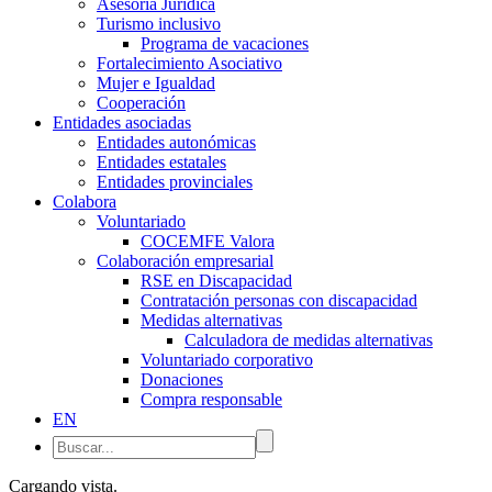
Asesoría Jurídica
Turismo inclusivo
Programa de vacaciones
Fortalecimiento Asociativo
Mujer e Igualdad
Cooperación
Entidades asociadas
Entidades autonómicas
Entidades estatales
Entidades provinciales
Colabora
Voluntariado
COCEMFE Valora
Colaboración empresarial
RSE en Discapacidad
Contratación personas con discapacidad
Medidas alternativas
Calculadora de medidas alternativas
Voluntariado corporativo
Donaciones
Compra responsable
EN
Cargando vista.