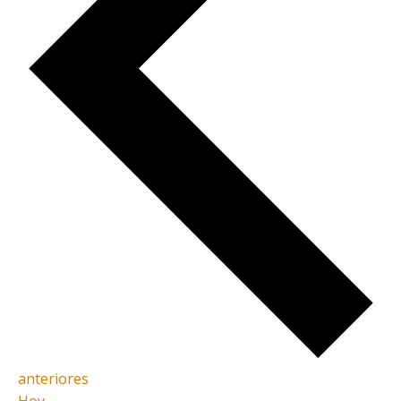
Eventos
anteriores
Hoy