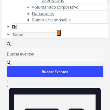
alternativas
Voluntariado corporativo
Donaciones
Compra responsable
EN
NAVEGACIÓN
Buscar
DE
Introduce
BÚSQUEDA
la
Y
palabra
VISTAS
clave.
Buscar Eventos
DE
Busca
EVENTOS
NAVEGACIÓN
Eventos
Lista
para
DE
la
palabra
VISTAS
clave.