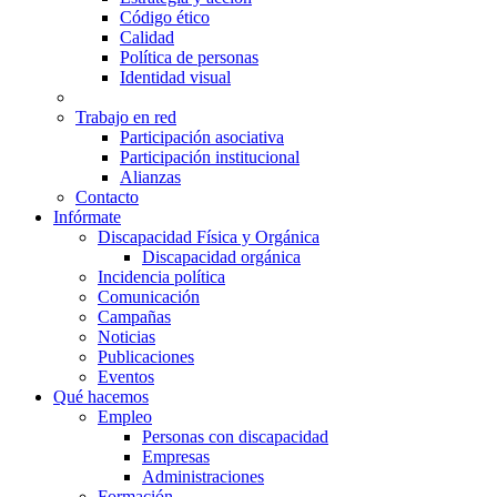
Código ético
Calidad
Política de personas
Identidad visual
Trabajo en red
Participación asociativa
Participación institucional
Alianzas
Contacto
Infórmate
Discapacidad Física y Orgánica
Discapacidad orgánica
Incidencia política
Comunicación
Campañas
Noticias
Publicaciones
Eventos
Qué hacemos
Empleo
Personas con discapacidad
Empresas
Administraciones
Formación