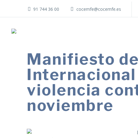
91 744 36 00
cocemfe@cocemfe.es
Manifiesto d
Internacional 
violencia con
noviembre