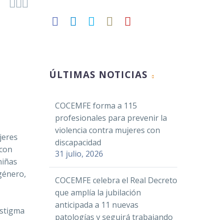



Facebook
ÚLTIMAS NOTICIAS
Twitter
LinkedIn
COCEMFE forma a 115
WhatsApp
profesionales para prevenir la
Email
violencia contra mujeres con
jeres
Compartir
discapacidad
 con
31 julio, 2026
niñas
 género,
COCEMFE celebra el Real Decreto
que amplía la jubilación
anticipada a 11 nuevas
estigma
patologías y seguirá trabajando