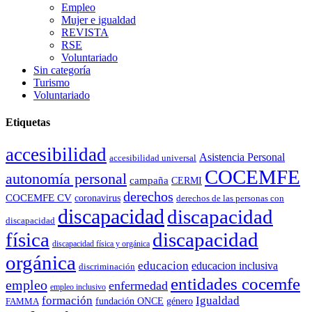
Empleo
Mujer e igualdad
REVISTA
RSE
Voluntariado
Sin categoría
Turismo
Voluntariado
Etiquetas
accesibilidad
Asistencia Personal
accesibilidad universal
COCEMFE
autonomía personal
campaña
CERMI
derechos
COCEMFE CV
coronavirus
derechos de las personas con
discapacidad
discapacidad
discapacidad
física
discapacidad
discapacidad física y orgánica
orgánica
educacion
educacion inclusiva
discriminación
entidades cocemfe
empleo
enfermedad
empleo inclusivo
formación
Igualdad
género
FAMMA
fundación ONCE