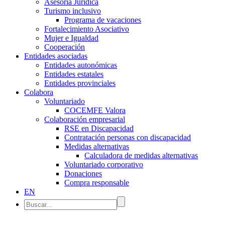
Asesoría Jurídica
Turismo inclusivo
Programa de vacaciones
Fortalecimiento Asociativo
Mujer e Igualdad
Cooperación
Entidades asociadas
Entidades autonómicas
Entidades estatales
Entidades provinciales
Colabora
Voluntariado
COCEMFE Valora
Colaboración empresarial
RSE en Discapacidad
Contratación personas con discapacidad
Medidas alternativas
Calculadora de medidas alternativas
Voluntariado corporativo
Donaciones
Compra responsable
EN