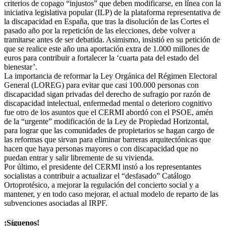
criterios de copago “injustos” que deben modificarse, en línea con la
iniciativa legislativa popular (ILP) de la plataforma representativa de
la discapacidad en España, que tras la disolución de las Cortes el
pasado año por la repetición de las elecciones, debe volver a
tramitarse antes de ser debatida. Asimismo, insistió en su petición de
que se realice este año una aportación extra de 1.000 millones de
euros para contribuir a fortalecer la ‘cuarta pata del estado del
bienestar’.
La importancia de reformar la Ley Orgánica del Régimen Electoral
General (LOREG) para evitar que casi 100.000 personas con
discapacidad sigan privadas del derecho de sufragio por razón de
discapacidad intelectual, enfermedad mental o deterioro cognitivo
fue otro de los asuntos que el CERMI abordó con el PSOE, amén
de la “urgente” modificación de la Ley de Propiedad Horizontal,
para lograr que las comunidades de propietarios se hagan cargo de
las reformas que sirvan para eliminar barreras arquitectónicas que
hacen que haya personas mayores o con discapacidad que no
puedan entrar y salir libremente de su vivienda.
Por último, el presidente del CERMI instó a los representantes
socialistas a contribuir a actualizar el “desfasado” Catálogo
Ortoprotésico, a mejorar la regulación del concierto social y a
mantener, y en todo caso mejorar, el actual modelo de reparto de las
subvenciones asociadas al IRPF.
¡Síguenos!