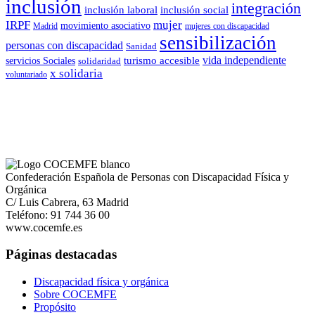
inclusión
integración
inclusión laboral
inclusión social
IRPF
mujer
movimiento asociativo
Madrid
mujeres con discapacidad
sensibilización
personas con discapacidad
Sanidad
vida independiente
turismo accesible
servicios Sociales
solidaridad
x solidaria
voluntariado
Confederación Española de Personas con Discapacidad Física y
Orgánica
C/ Luis Cabrera, 63 Madrid
Teléfono: 91 744 36 00
www.cocemfe.es
Páginas destacadas
Discapacidad física y orgánica
Sobre COCEMFE
Propósito