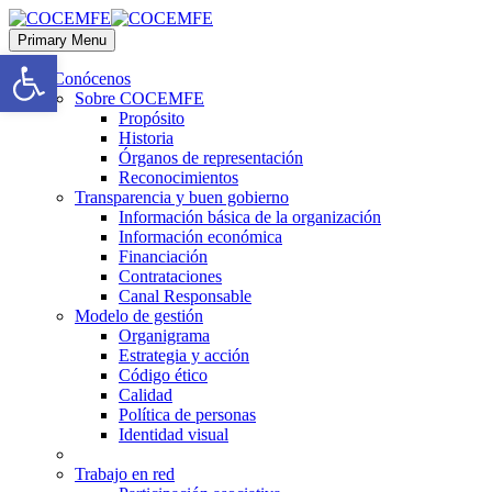
Primary Menu
Abrir barra de herramientas
Conócenos
Sobre COCEMFE
Propósito
Historia
Órganos de representación
Reconocimientos
Transparencia y buen gobierno
Información básica de la organización
Información económica
Financiación
Contrataciones
Canal Responsable
Modelo de gestión
Organigrama
Estrategia y acción
Código ético
Calidad
Política de personas
Identidad visual
Trabajo en red