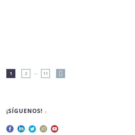
…
1
2
11
¡SÍGUENOS!