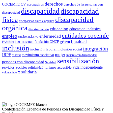
derechos
COCEMFE CV
coronavirus
derechos de las personas con
discapacidad
discapacidad
discapacidad
física
discapacidad
discapacidad física y orgánica
orgánica
educacion
educacion inclusiva
discriminación
entidades cocemfe
empleo
enfermedad
empleo inclusivo
formación
Igualdad
género
FAMMA
fundación ONCE
inclusión
integración
inclusión laboral
inclusión social
IRPF
mujer
movimiento asociativo
Madrid
mujeres con discapacidad
sensibilización
personas con discapacidad
Sanidad
vida independiente
turismo accesible
servicios Sociales
solidaridad
x solidaria
voluntariado
Confederación Española de Personas con Discapacidad Física y