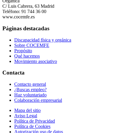
Orgánica
C/ Luis Cabrera, 63 Madrid
Teléfono: 91 744 36 00
www.cocemfe.es
Páginas destacadas
Discapacidad física y orgánica
Sobre COCEMFE
Propósito
Qué hacemos
Movimiento asociativo
Contacta
Contacto general
¿Buscas empleo?
Haz voluntariado
Colaboración empresarial
Mapa del sitio
Aviso Legal
Política de Privacidad
Política de Cookies
Autorización uso de datos