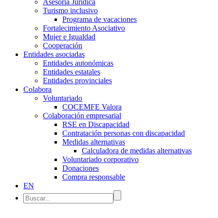
Asesoría Jurídica
Turismo inclusivo
Programa de vacaciones
Fortalecimiento Asociativo
Mujer e Igualdad
Cooperación
Entidades asociadas
Entidades autonómicas
Entidades estatales
Entidades provinciales
Colabora
Voluntariado
COCEMFE Valora
Colaboración empresarial
RSE en Discapacidad
Contratación personas con discapacidad
Medidas alternativas
Calculadora de medidas alternativas
Voluntariado corporativo
Donaciones
Compra responsable
EN