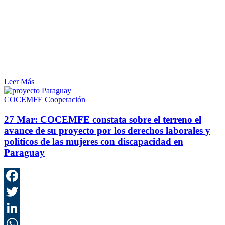
Leer Más
COCEMFE
Cooperación
27 Mar:
COCEMFE constata sobre el terreno el
avance de su proyecto por los derechos laborales y
políticos de las mujeres con discapacidad en
Paraguay
F
T
L