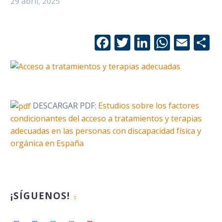
29 abril, 2025
Facebook
Twitter
LinkedIn
Whats
Emai
C
DESCARGAR PDF:
Estudios sobre los factores
condicionantes del acceso a tratamientos y terapias
adecuadas en las personas con discapacidad física y
orgánica en España
¡SÍGUENOS!