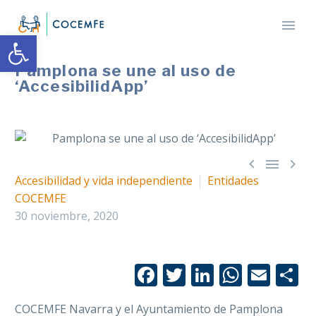
Abrir barra de herramientas
Pamplona se une al uso de
‘AccesibilidApp’



Accesibilidad y vida independiente
Entidades
COCEMFE
30 noviembre, 2020
Facebook
Twitter
LinkedIn
Whats
Emai
C
COCEMFE
Navarra
y el Ayuntamiento de
Pamplona