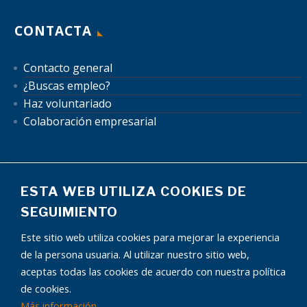
CONTACTA
Contacto general
¿Buscas empleo?
Haz voluntariado
Colaboración empresarial
ESTA WEB UTILIZA COOKIES DE
SEGUIMIENTO
Mapa del sitio
Aviso Legal
Política de Privacidad
Este sitio web utiliza cookies para mejorar la experiencia
Política de Cookies
Autorización uso de datos
de la persona usuaria. Al utilizar nuestro sitio web,
Condiciones publicidad
aceptas todas las cookies de acuerdo con nuestra política
de cookies.
Más información
¿Tienes alguna pregunta?