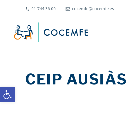
91 744 36 00
cocemfe@cocemfe.es
CEIP AUSIÀ
Abrir barra de herramientas