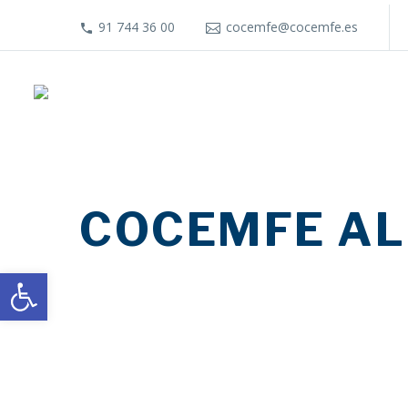
91 744 36 00
cocemfe@cocemfe.es
COCEMFE AL
Abrir barra de herramientas