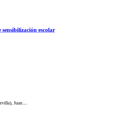
ensibilización escolar
F
T
L
E
C
evilla), Juan…