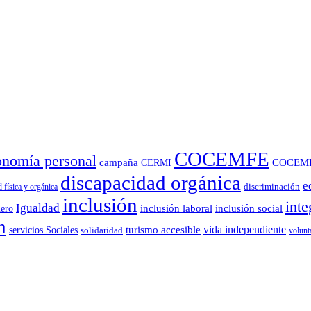
COCEMFE
onomía personal
campaña
COCEM
CERMI
discapacidad orgánica
e
 física y orgánica
discriminación
inclusión
inte
Igualdad
ero
inclusión laboral
inclusión social
n
vida independiente
turismo accesible
servicios Sociales
solidaridad
volunt