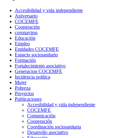
Accesibilidad y vida independiente
Aniversario
COCEMFE
Cooperación
coronavirus
Educación
Empleo
Entidades COCEMFE
Espacio sociosanitario
Formación
Fortalecimiento asociativo
Generacion COCEMFE
Incidencia política
Mujer
Pobreza
Proyectos
Publicaciones
Accesibilidad y vida independiente
COCEMFE
Comunicación
Cooperación
Coordinación sociosanitaria
Desarrollo asociativo
Educación