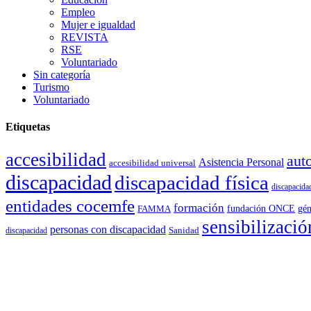
Empleo
Mujer e igualdad
REVISTA
RSE
Voluntariado
Sin categoría
Turismo
Voluntariado
Etiquetas
accesibilidad
aut
Asistencia Personal
accesibilidad universal
discapacidad
discapacidad física
discapacidad
entidades cocemfe
formación
gén
FAMMA
fundación ONCE
sensibilizació
personas con discapacidad
Sanidad
discapacidad