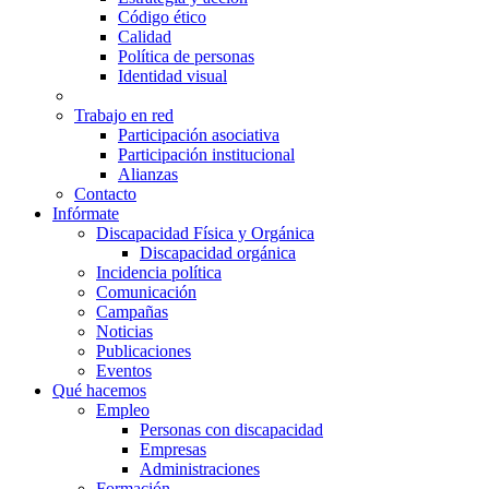
Código ético
Calidad
Política de personas
Identidad visual
Trabajo en red
Participación asociativa
Participación institucional
Alianzas
Contacto
Infórmate
Discapacidad Física y Orgánica
Discapacidad orgánica
Incidencia política
Comunicación
Campañas
Noticias
Publicaciones
Eventos
Qué hacemos
Empleo
Personas con discapacidad
Empresas
Administraciones
Formación