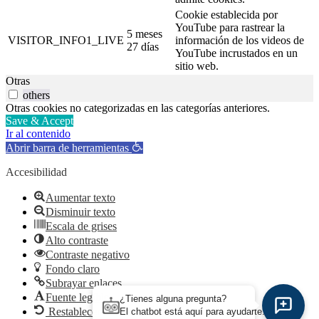
Cookie establecida por
YouTube para rastrear la
5 meses
VISITOR_INFO1_LIVE
información de los videos de
27 días
YouTube incrustados en un
sitio web.
Otras
others
Otras cookies no categorizadas en las categorías anteriores.
Save & Accept
Ir al contenido
Abrir barra de herramientas
Accesibilidad
Aumentar texto
Disminuir texto
Escala de grises
Alto contraste
Contraste negativo
Fondo claro
Subrayar enlaces
Fuente legible
¿Tienes alguna pregunta?
Restablecer
El chatbot está aquí para ayudarte.