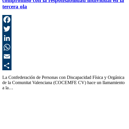
compromiso con la responsabilidad individual en la
tercera ola
F
T
L
E
C
La Confederación de Personas con Discapacidad Física y Orgánica
de la Comunitat Valenciana (COCEMFE CV) hace un llamamiento
a la…