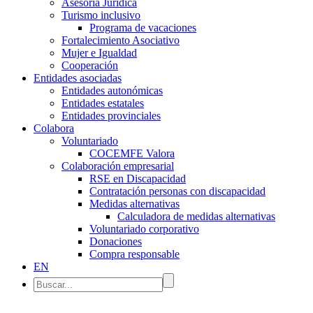
Asesoría Jurídica
Turismo inclusivo
Programa de vacaciones
Fortalecimiento Asociativo
Mujer e Igualdad
Cooperación
Entidades asociadas
Entidades autonómicas
Entidades estatales
Entidades provinciales
Colabora
Voluntariado
COCEMFE Valora
Colaboración empresarial
RSE en Discapacidad
Contratación personas con discapacidad
Medidas alternativas
Calculadora de medidas alternativas
Voluntariado corporativo
Donaciones
Compra responsable
EN