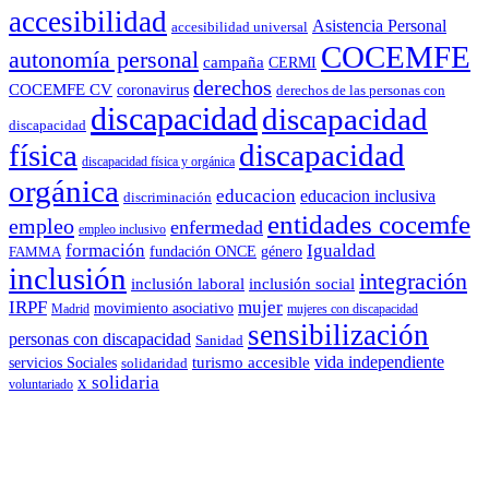
accesibilidad
Asistencia Personal
accesibilidad universal
COCEMFE
autonomía personal
campaña
CERMI
derechos
COCEMFE CV
coronavirus
derechos de las personas con
discapacidad
discapacidad
discapacidad
física
discapacidad
discapacidad física y orgánica
orgánica
educacion
educacion inclusiva
discriminación
entidades cocemfe
empleo
enfermedad
empleo inclusivo
formación
Igualdad
género
FAMMA
fundación ONCE
inclusión
integración
inclusión laboral
inclusión social
IRPF
mujer
movimiento asociativo
Madrid
mujeres con discapacidad
sensibilización
personas con discapacidad
Sanidad
vida independiente
turismo accesible
servicios Sociales
solidaridad
x solidaria
voluntariado