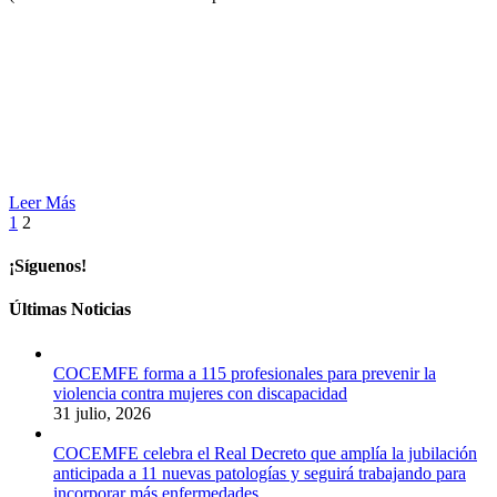
Leer Más
1
2
¡Síguenos!
Últimas Noticias
COCEMFE forma a 115 profesionales para prevenir la
violencia contra mujeres con discapacidad
31 julio, 2026
COCEMFE celebra el Real Decreto que amplía la jubilación
anticipada a 11 nuevas patologías y seguirá trabajando para
incorporar más enfermedades