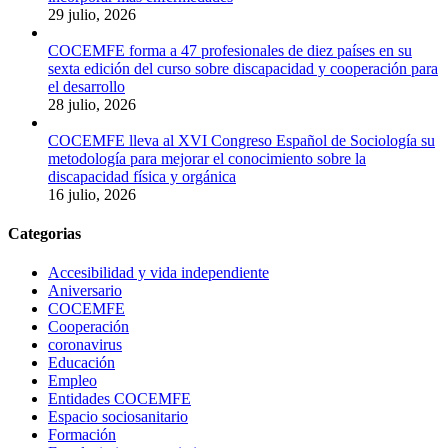
29 julio, 2026
COCEMFE forma a 47 profesionales de diez países en su
sexta edición del curso sobre discapacidad y cooperación para
el desarrollo
28 julio, 2026
COCEMFE lleva al XVI Congreso Español de Sociología su
metodología para mejorar el conocimiento sobre la
discapacidad física y orgánica
16 julio, 2026
Categorias
Accesibilidad y vida independiente
Aniversario
COCEMFE
Cooperación
coronavirus
Educación
Empleo
Entidades COCEMFE
Espacio sociosanitario
Formación