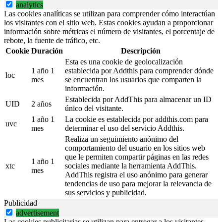
analytics
Las cookies analíticas se utilizan para comprender cómo interactúan
los visitantes con el sitio web. Estas cookies ayudan a proporcionar
información sobre métricas el número de visitantes, el porcentaje de
rebote, la fuente de tráfico, etc.
Cookie
Duración
Descripción
Esta es una cookie de geolocalización
1 año 1
establecida por Addthis para comprender dónde
loc
mes
se encuentran los usuarios que comparten la
información.
Establecida por AddThis para almacenar un ID
UID
2 años
único del visitante.
1 año 1
La cookie es establecida por addthis.com para
uvc
mes
determinar el uso del servicio Addthis.
Realiza un seguimiento anónimo del
comportamiento del usuario en los sitios web
que le permiten compartir páginas en las redes
1 año 1
xtc
sociales mediante la herramienta AddThis.
mes
AddThis registra el uso anónimo para generar
tendencias de uso para mejorar la relevancia de
sus servicios y publicidad.
Publicidad
advertisement
Las cookies publicitarias se utilizan para entregar a los visitantes