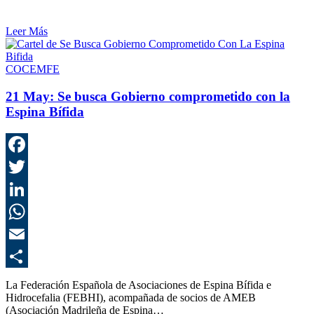
Leer Más
COCEMFE
21 May:
Se busca Gobierno comprometido con la
Espina Bífida
F
T
L
E
C
La Federación Española de Asociaciones de Espina Bífida e
Hidrocefalia (FEBHI), acompañada de socios de AMEB
(Asociación Madrileña de Espina…