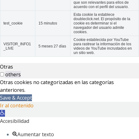
que son relevantes para ellos de
acuerdo con el perfil del usuario.
Esta cookie la establece
doubleclick.net. El propósito de la
test_cookie
15 minutos
cookie es determinar si el
navegador del usuario admite
cookies.
Cookie establecida por YouTube
VISITOR_INFO1
para rastrear la información de los
5 meses 27 días
_LIVE
videos de YouTube incrustados en
un sitio web.
Otras
others
Otras cookies no categorizadas en las categorías
anteriores.
Save & Accept
Ir al contenido
Abrir
barra
Accesibilidad
de
Aumentar texto
herramientas