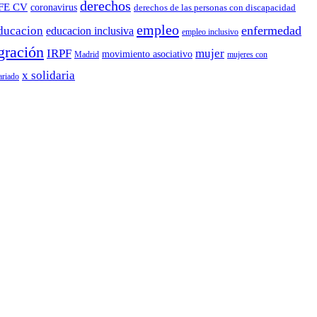
derechos
FE CV
coronavirus
derechos de las personas con discapacidad
empleo
enfermedad
ducacion
educacion inclusiva
empleo inclusivo
gración
IRPF
mujer
movimiento asociativo
Madrid
mujeres con
x solidaria
ariado