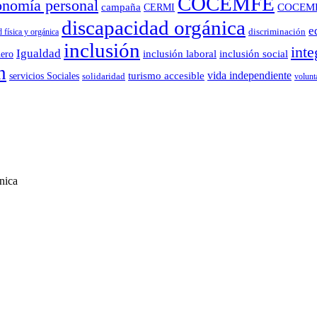
COCEMFE
onomía personal
campaña
COCEM
CERMI
discapacidad orgánica
e
 física y orgánica
discriminación
inclusión
inte
Igualdad
ero
inclusión laboral
inclusión social
n
vida independiente
turismo accesible
servicios Sociales
solidaridad
volunt
nica