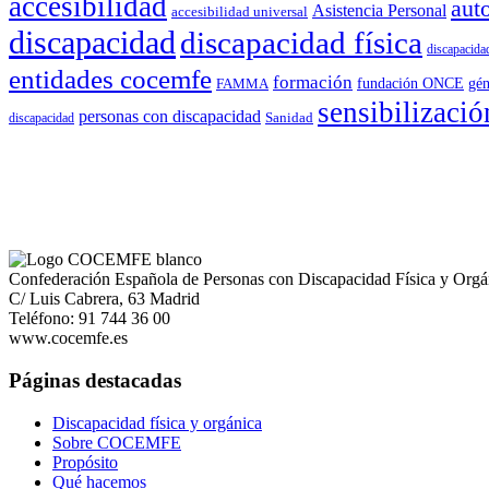
accesibilidad
aut
Asistencia Personal
accesibilidad universal
discapacidad
discapacidad física
discapacidad
entidades cocemfe
formación
gén
FAMMA
fundación ONCE
sensibilizació
personas con discapacidad
Sanidad
discapacidad
Confederación Española de Personas con Discapacidad Física y Orgá
C/ Luis Cabrera, 63 Madrid
Teléfono: 91 744 36 00
www.cocemfe.es
Páginas destacadas
Discapacidad física y orgánica
Sobre COCEMFE
Propósito
Qué hacemos