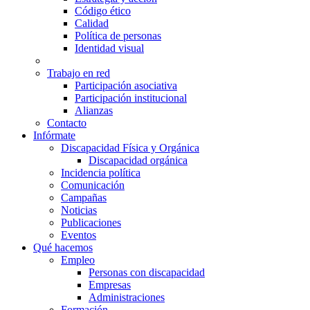
Código ético
Calidad
Política de personas
Identidad visual
Trabajo en red
Participación asociativa
Participación institucional
Alianzas
Contacto
Infórmate
Discapacidad Física y Orgánica
Discapacidad orgánica
Incidencia política
Comunicación
Campañas
Noticias
Publicaciones
Eventos
Qué hacemos
Empleo
Personas con discapacidad
Empresas
Administraciones
Formación