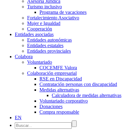
Asesoría Jurídica
Turismo inclusivo
Programa de vacaciones
Fortalecimiento Asociativo
Mujer e Igualdad
Cooperación
Entidades asociadas
Entidades autonómicas
Entidades estatales
Entidades provinciales
Colabora
Voluntariado
COCEMFE Valora
Colaboración empresarial
RSE en Discapacidad
Contratación personas con discapacidad
Medidas alternativas
Calculadora de medidas alternativas
Voluntariado corporativo
Donaciones
Compra responsable
EN