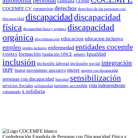
autonomía personal
campaña
CERMI
derechos
COCEMFE CV
coronavirus
derechos de las personas con
discapacidad
discapacidad
discapacidad
física
discapacidad
discapacidad física y orgánica
orgánica
educacion
educacion inclusiva
discriminación
entidades cocemfe
empleo
enfermedad
empleo inclusivo
formación
Igualdad
género
FAMMA
fundación ONCE
inclusión
integración
inclusión laboral
inclusión social
IRPF
mujer
movimiento asociativo
Madrid
mujeres con discapacidad
sensibilización
personas con discapacidad
Sanidad
vida independiente
turismo accesible
servicios Sociales
solidaridad
x solidaria
voluntariado
Confederación Española de Personas con Discapacidad Física y