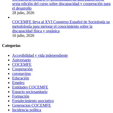
sexta edición del curso sobre discapacidad y cooperación para
el desarrollo
28 julio, 2026
COCEMFE lleva al XVI Congreso Español de Sociología su
metodología para mejorar el conocimiento sobre la
discapacidad física y orgánica
16 julio, 2026
Categorias
Accesibilidad y vida independiente
Aniversario
COCEMFE
Cooperación
coronavirus
Educación
Empleo
Entidades COCEMFE
Espacio sociosanitario
Formación
Fortalecimiento asociativo
Generacion COCEMFE
Incidencia política