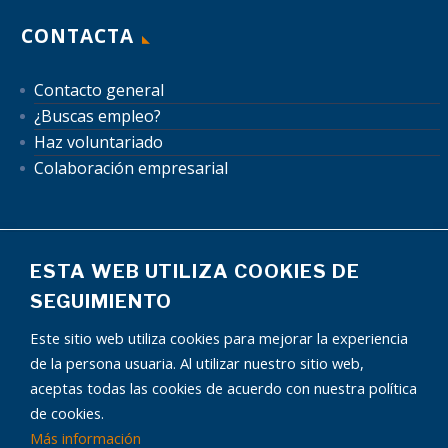
CONTACTA
Contacto general
¿Buscas empleo?
Haz voluntariado
Colaboración empresarial
ESTA WEB UTILIZA COOKIES DE
SEGUIMIENTO
Mapa del sitio
Aviso Legal
Política de Privacidad
Este sitio web utiliza cookies para mejorar la experiencia
Política de Cookies
Autorización uso de datos
de la persona usuaria. Al utilizar nuestro sitio web,
Condiciones publicidad
aceptas todas las cookies de acuerdo con nuestra política
de cookies.
Más información
¿Tienes alguna pregunta?