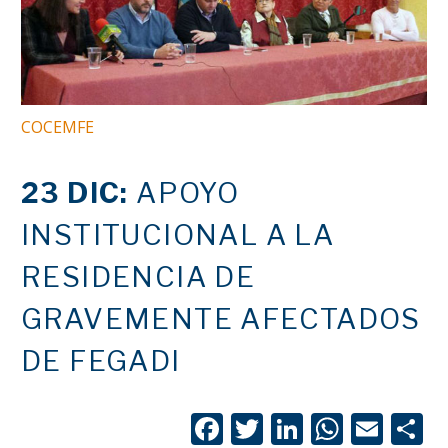
COCEMFE
23 DIC:
APOYO
INSTITUCIONAL A LA
RESIDENCIA DE
GRAVEMENTE AFECTADOS
DE FEGADI
Facebook
Twitter
LinkedIn
Whats
Emai
C