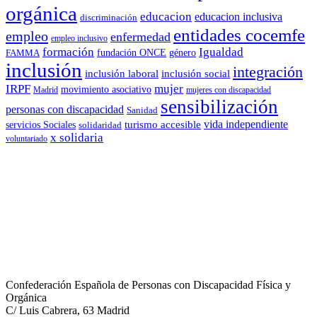
orgánica
educacion
educacion inclusiva
discriminación
entidades cocemfe
empleo
enfermedad
empleo inclusivo
formación
Igualdad
género
FAMMA
fundación ONCE
inclusión
integración
inclusión laboral
inclusión social
IRPF
mujer
movimiento asociativo
Madrid
mujeres con discapacidad
sensibilización
personas con discapacidad
Sanidad
vida independiente
turismo accesible
servicios Sociales
solidaridad
x solidaria
voluntariado
Confederación Española de Personas con Discapacidad Física y
Orgánica
C/ Luis Cabrera, 63 Madrid