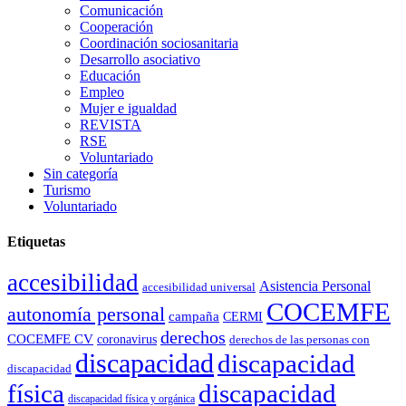
Comunicación
Cooperación
Coordinación sociosanitaria
Desarrollo asociativo
Educación
Empleo
Mujer e igualdad
REVISTA
RSE
Voluntariado
Sin categoría
Turismo
Voluntariado
Etiquetas
accesibilidad
Asistencia Personal
accesibilidad universal
COCEMFE
autonomía personal
campaña
CERMI
derechos
COCEMFE CV
coronavirus
derechos de las personas con
discapacidad
discapacidad
discapacidad
física
discapacidad
discapacidad física y orgánica