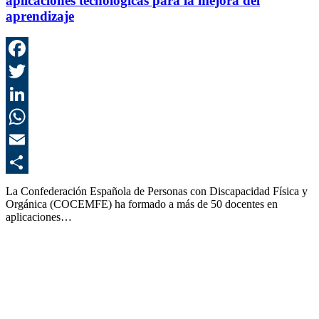
aplicaciones tecnológicas para la mejora del
aprendizaje
F
T
L
E
C
La Confederación Española de Personas con Discapacidad Física y
Orgánica (COCEMFE) ha formado a más de 50 docentes en
aplicaciones…