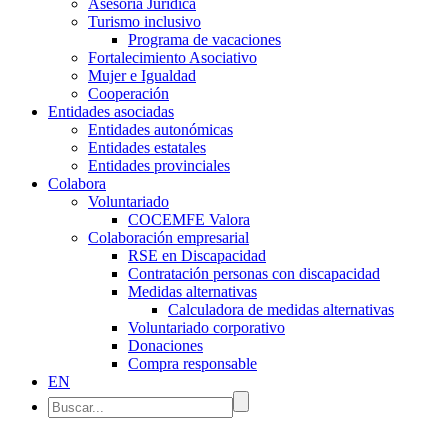
Asesoría Jurídica
Turismo inclusivo
Programa de vacaciones
Fortalecimiento Asociativo
Mujer e Igualdad
Cooperación
Entidades asociadas
Entidades autonómicas
Entidades estatales
Entidades provinciales
Colabora
Voluntariado
COCEMFE Valora
Colaboración empresarial
RSE en Discapacidad
Contratación personas con discapacidad
Medidas alternativas
Calculadora de medidas alternativas
Voluntariado corporativo
Donaciones
Compra responsable
EN