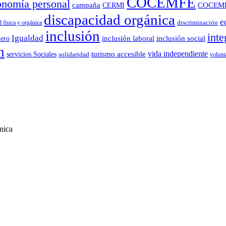
COCEMFE
onomía personal
campaña
COCEM
CERMI
discapacidad orgánica
e
 física y orgánica
discriminación
inclusión
inte
Igualdad
ero
inclusión laboral
inclusión social
n
vida independiente
turismo accesible
servicios Sociales
solidaridad
volunt
nica