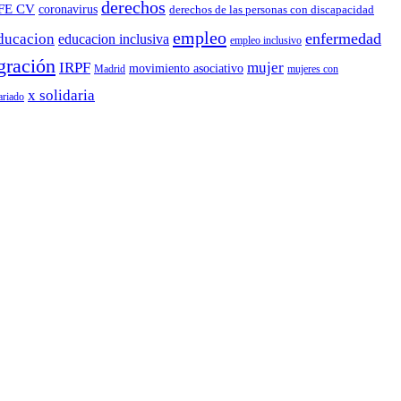
derechos
FE CV
coronavirus
derechos de las personas con discapacidad
empleo
enfermedad
ducacion
educacion inclusiva
empleo inclusivo
gración
IRPF
mujer
movimiento asociativo
Madrid
mujeres con
x solidaria
ariado