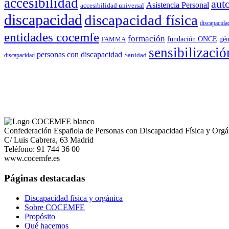
accesibilidad
aut
Asistencia Personal
accesibilidad universal
discapacidad
discapacidad física
discapacidad
entidades cocemfe
formación
gén
FAMMA
fundación ONCE
sensibilizació
personas con discapacidad
Sanidad
discapacidad
Confederación Española de Personas con Discapacidad Física y Orgá
C/ Luis Cabrera, 63 Madrid
Teléfono: 91 744 36 00
www.cocemfe.es
Páginas destacadas
Discapacidad física y orgánica
Sobre COCEMFE
Propósito
Qué hacemos