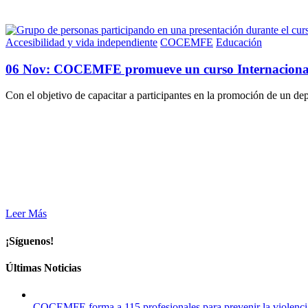
Accesibilidad y vida independiente
COCEMFE
Educación
06 Nov:
COCEMFE promueve un curso Internacional 
Con el objetivo de capacitar a participantes en la promoción de un d
Leer Más
¡Síguenos!
Últimas Noticias
COCEMFE forma a 115 profesionales para prevenir la violenci