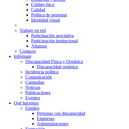
Código ético
Calidad
Política de personas
Identidad visual
Trabajo en red
Participación asociativa
Participación institucional
Alianzas
Contacto
Infórmate
Discapacidad Física y Orgánica
Discapacidad orgánica
Incidencia política
Comunicación
Campañas
Noticias
Publicaciones
Eventos
Qué hacemos
Empleo
Personas con discapacidad
Empresas
Administraciones
Formación