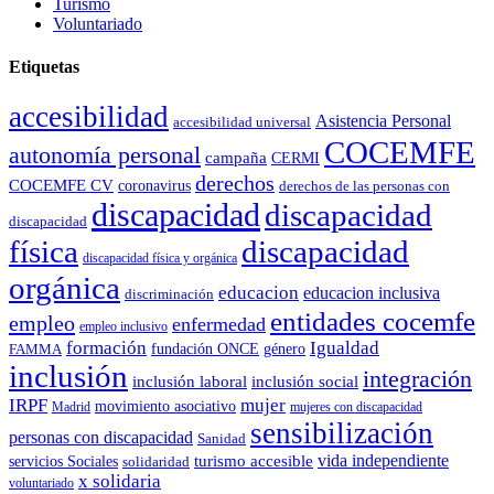
Turismo
Voluntariado
Etiquetas
accesibilidad
Asistencia Personal
accesibilidad universal
COCEMFE
autonomía personal
campaña
CERMI
derechos
COCEMFE CV
coronavirus
derechos de las personas con
discapacidad
discapacidad
discapacidad
física
discapacidad
discapacidad física y orgánica
orgánica
educacion
educacion inclusiva
discriminación
entidades cocemfe
empleo
enfermedad
empleo inclusivo
formación
Igualdad
género
FAMMA
fundación ONCE
inclusión
integración
inclusión laboral
inclusión social
IRPF
mujer
movimiento asociativo
Madrid
mujeres con discapacidad
sensibilización
personas con discapacidad
Sanidad
vida independiente
turismo accesible
servicios Sociales
solidaridad
x solidaria
voluntariado