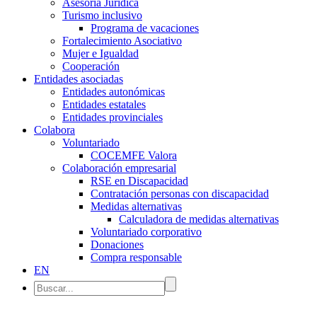
Asesoría Jurídica
Turismo inclusivo
Programa de vacaciones
Fortalecimiento Asociativo
Mujer e Igualdad
Cooperación
Entidades asociadas
Entidades autonómicas
Entidades estatales
Entidades provinciales
Colabora
Voluntariado
COCEMFE Valora
Colaboración empresarial
RSE en Discapacidad
Contratación personas con discapacidad
Medidas alternativas
Calculadora de medidas alternativas
Voluntariado corporativo
Donaciones
Compra responsable
EN