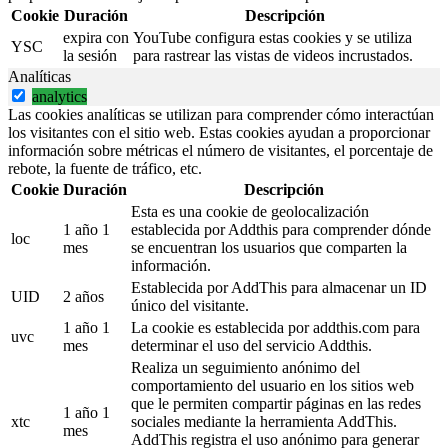
Cookie
Duración
Descripción
expira con
YouTube configura estas cookies y se utiliza
YSC
la sesión
para rastrear las vistas de videos incrustados.
Analíticas
analytics
Las cookies analíticas se utilizan para comprender cómo interactúan
los visitantes con el sitio web. Estas cookies ayudan a proporcionar
información sobre métricas el número de visitantes, el porcentaje de
rebote, la fuente de tráfico, etc.
Cookie
Duración
Descripción
Esta es una cookie de geolocalización
1 año 1
establecida por Addthis para comprender dónde
loc
mes
se encuentran los usuarios que comparten la
información.
Establecida por AddThis para almacenar un ID
UID
2 años
único del visitante.
1 año 1
La cookie es establecida por addthis.com para
uvc
mes
determinar el uso del servicio Addthis.
Realiza un seguimiento anónimo del
comportamiento del usuario en los sitios web
que le permiten compartir páginas en las redes
1 año 1
xtc
sociales mediante la herramienta AddThis.
mes
AddThis registra el uso anónimo para generar