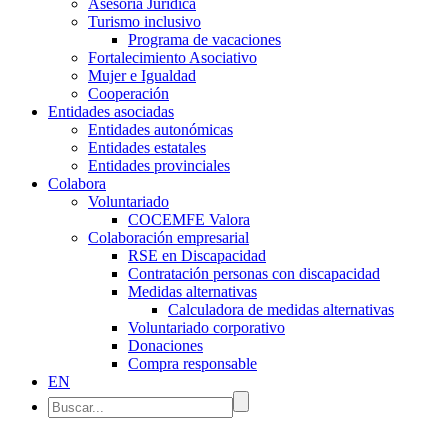
Asesoría Jurídica
Turismo inclusivo
Programa de vacaciones
Fortalecimiento Asociativo
Mujer e Igualdad
Cooperación
Entidades asociadas
Entidades autonómicas
Entidades estatales
Entidades provinciales
Colabora
Voluntariado
COCEMFE Valora
Colaboración empresarial
RSE en Discapacidad
Contratación personas con discapacidad
Medidas alternativas
Calculadora de medidas alternativas
Voluntariado corporativo
Donaciones
Compra responsable
EN