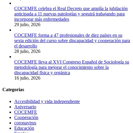
COCEMFE celebra el Real Decreto que amplía la jubilación
anticipada a 11 nuevas patologías y seguirá trabajando para
incorporar más enfermedades
29 julio, 2026
COCEMFE forma a 47 profesionales de diez países en su
sexta edición del curso sobre discapacidad y cooperación para
el desarrollo
28 julio, 2026
COCEMFE lleva al XVI Congreso Español de Sociología su
metodología para mejorar el conocimiento sobre la
discapacidad física y orgánica
16 julio, 2026
Categorias
Accesibilidad y vida independiente
Aniversario
COCEMFE
Cooperación
coronavirus
Educación