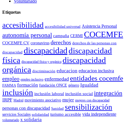
Voluntariado
Etiquetas
accesibilidad
Asistencia Personal
accesibilidad universal
COCEMFE
autonomía personal
campaña
CERMI
derechos
COCEMFE CV
coronavirus
derechos de las personas con
discapacidad
discapacidad
discapacidad
física
discapacidad
discapacidad física y orgánica
orgánica
educacion
educacion inclusiva
discriminación
entidades cocemfe
empleo
enfermedad
empleo inclusivo
formación
Igualdad
género
FAMMA
fundación ONCE
inclusión
integración
inclusión laboral
inclusión social
IRPF
mujer
movimiento asociativo
Madrid
mujeres con discapacidad
sensibilización
personas con discapacidad
Sanidad
vida independiente
turismo accesible
servicios Sociales
solidaridad
x solidaria
voluntariado