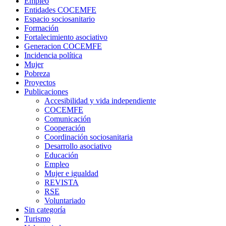
Empleo
Entidades COCEMFE
Espacio sociosanitario
Formación
Fortalecimiento asociativo
Generacion COCEMFE
Incidencia política
Mujer
Pobreza
Proyectos
Publicaciones
Accesibilidad y vida independiente
COCEMFE
Comunicación
Cooperación
Coordinación sociosanitaria
Desarrollo asociativo
Educación
Empleo
Mujer e igualdad
REVISTA
RSE
Voluntariado
Sin categoría
Turismo