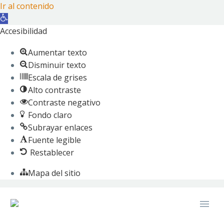
Ir al contenido
Abrir
barra
Accesibilidad
de
Aumentar texto
herramientas
Disminuir texto
Escala de grises
Alto contraste
Contraste negativo
Fondo claro
Subrayar enlaces
Fuente legible
Restablecer
Mapa del sitio