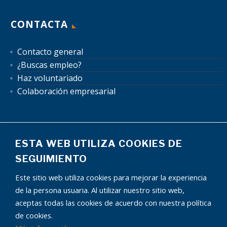
CONTACTA
Contacto general
¿Buscas empleo?
Haz voluntariado
Colaboración empresarial
ESTA WEB UTILIZA COOKIES DE
SEGUIMIENTO
Mapa del sitio
Aviso Legal
Política de Privacidad
Este sitio web utiliza cookies para mejorar la experiencia
Política de Cookies
Autorización uso de datos
de la persona usuaria. Al utilizar nuestro sitio web,
Condiciones publicidad
aceptas todas las cookies de acuerdo con nuestra política
de cookies.