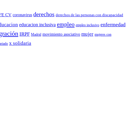
derechos
FE CV
coronavirus
derechos de las personas con discapacidad
empleo
enfermedad
ducacion
educacion inclusiva
empleo inclusivo
gración
IRPF
mujer
movimiento asociativo
Madrid
mujeres con
x solidaria
ariado