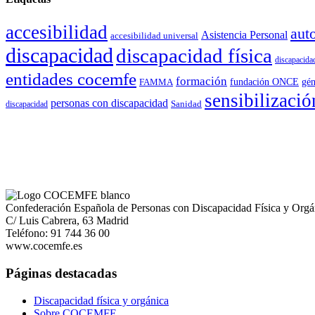
accesibilidad
aut
Asistencia Personal
accesibilidad universal
discapacidad
discapacidad física
discapacidad
entidades cocemfe
formación
gén
FAMMA
fundación ONCE
sensibilizació
personas con discapacidad
Sanidad
discapacidad
Confederación Española de Personas con Discapacidad Física y Orgá
C/ Luis Cabrera, 63 Madrid
Teléfono: 91 744 36 00
www.cocemfe.es
Páginas destacadas
Discapacidad física y orgánica
Sobre COCEMFE