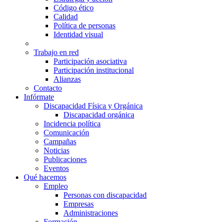
Código ético
Calidad
Política de personas
Identidad visual
Trabajo en red
Participación asociativa
Participación institucional
Alianzas
Contacto
Infórmate
Discapacidad Física y Orgánica
Discapacidad orgánica
Incidencia política
Comunicación
Campañas
Noticias
Publicaciones
Eventos
Qué hacemos
Empleo
Personas con discapacidad
Empresas
Administraciones
Formación