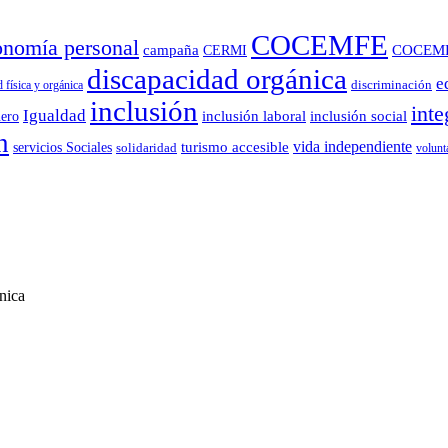
COCEMFE
onomía personal
campaña
COCEM
CERMI
discapacidad orgánica
e
 física y orgánica
discriminación
inclusión
inte
Igualdad
ero
inclusión laboral
inclusión social
n
vida independiente
turismo accesible
servicios Sociales
solidaridad
volunt
nica