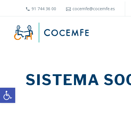
91 744 36 00
cocemfe@cocemfe.es
SISTEMA SO
Abrir barra de herramientas