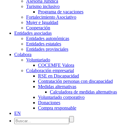
Asesoría Jurídica
Turismo inclusivo
Programa de vacaciones
Fortalecimiento Asociativo
Mujer e Igualdad
Cooperación
Entidades asociadas
Entidades autonómicas
Entidades estatales
Entidades provinciales
Colabora
Voluntariado
COCEMFE Valora
Colaboración empresarial
RSE en Discapacidad
Contratación personas con discapacidad
Medidas alternativas
Calculadora de medidas alternativas
Voluntariado corporativo
Donaciones
Compra responsable
EN