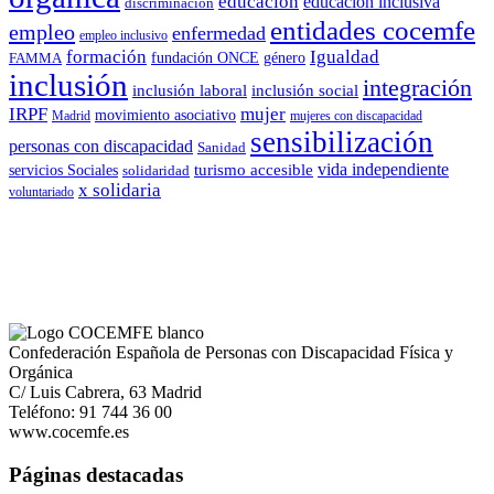
educacion
educacion inclusiva
discriminación
entidades cocemfe
empleo
enfermedad
empleo inclusivo
formación
Igualdad
género
FAMMA
fundación ONCE
inclusión
integración
inclusión laboral
inclusión social
IRPF
mujer
movimiento asociativo
Madrid
mujeres con discapacidad
sensibilización
personas con discapacidad
Sanidad
vida independiente
turismo accesible
servicios Sociales
solidaridad
x solidaria
voluntariado
Confederación Española de Personas con Discapacidad Física y
Orgánica
C/ Luis Cabrera, 63 Madrid
Teléfono: 91 744 36 00
www.cocemfe.es
Páginas destacadas