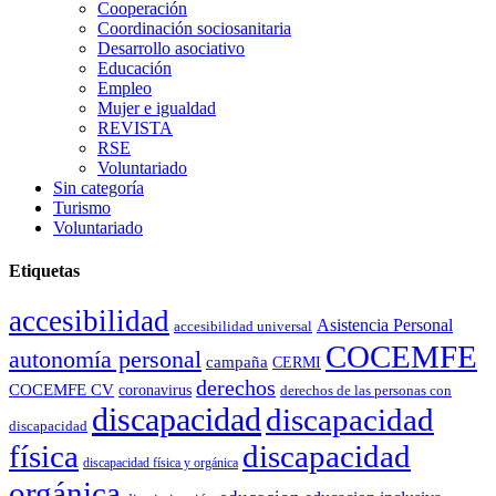
Cooperación
Coordinación sociosanitaria
Desarrollo asociativo
Educación
Empleo
Mujer e igualdad
REVISTA
RSE
Voluntariado
Sin categoría
Turismo
Voluntariado
Etiquetas
accesibilidad
Asistencia Personal
accesibilidad universal
COCEMFE
autonomía personal
campaña
CERMI
derechos
COCEMFE CV
coronavirus
derechos de las personas con
discapacidad
discapacidad
discapacidad
física
discapacidad
discapacidad física y orgánica
orgánica