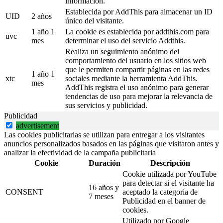
información.
Establecida por AddThis para almacenar un ID
UID
2 años
único del visitante.
1 año 1
La cookie es establecida por addthis.com para
uvc
mes
determinar el uso del servicio Addthis.
Realiza un seguimiento anónimo del
comportamiento del usuario en los sitios web
que le permiten compartir páginas en las redes
1 año 1
xtc
sociales mediante la herramienta AddThis.
mes
AddThis registra el uso anónimo para generar
tendencias de uso para mejorar la relevancia de
sus servicios y publicidad.
Publicidad
advertisement
Las cookies publicitarias se utilizan para entregar a los visitantes
anuncios personalizados basados en las páginas que visitaron antes y
analizar la efectividad de la campaña publicitaria
Cookie
Duración
Descripción
Cookie utilizada por YouTube
para detectar si el visitante ha
16 años y
CONSENT
aceptado la categoría de
7 meses
Publicidad en el banner de
cookies.
Utilizado por Google