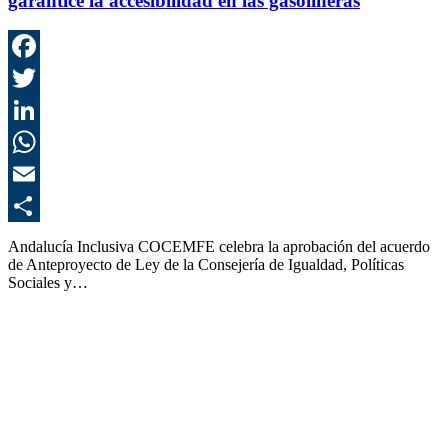
garantice la accesibilidad en las gasolineras
F
T
L
E
C
Andalucía Inclusiva COCEMFE celebra la aprobación del acuerdo
de Anteproyecto de Ley de la Consejería de Igualdad, Políticas
Sociales y…