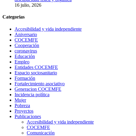
16 julio, 2026
Categorias
Accesibilidad y vida independiente
Aniversario
COCEMFE
Cooperación
coronavirus
Educación
Empleo
Entidades COCEMFE
Espacio sociosanitario
Formación
Fortalecimiento asociativo
Generacion COCEMFE
Incidencia política
Mujer
Pobreza
Proyectos
Publicaciones
Accesibilidad y vida independiente
COCEMFE
Comunicación