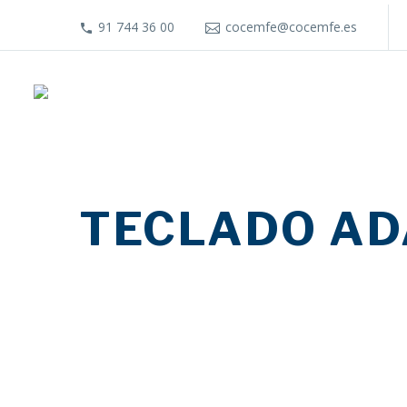
91 744 36 00
cocemfe@cocemfe.es
TECLADO A