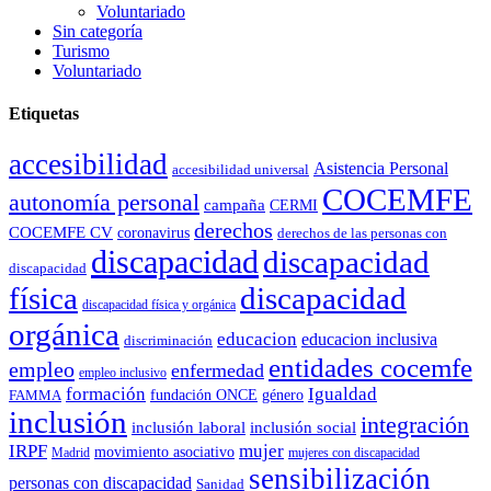
Voluntariado
Sin categoría
Turismo
Voluntariado
Etiquetas
accesibilidad
Asistencia Personal
accesibilidad universal
COCEMFE
autonomía personal
campaña
CERMI
derechos
COCEMFE CV
coronavirus
derechos de las personas con
discapacidad
discapacidad
discapacidad
física
discapacidad
discapacidad física y orgánica
orgánica
educacion
educacion inclusiva
discriminación
entidades cocemfe
empleo
enfermedad
empleo inclusivo
formación
Igualdad
género
FAMMA
fundación ONCE
inclusión
integración
inclusión laboral
inclusión social
IRPF
mujer
movimiento asociativo
Madrid
mujeres con discapacidad
sensibilización
personas con discapacidad
Sanidad