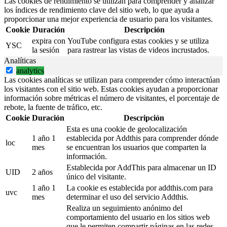
Las cookies de rendimiento se utilizan para comprender y analizar
los índices de rendimiento clave del sitio web, lo que ayuda a
proporcionar una mejor experiencia de usuario para los visitantes.
Cookie
Duración
Descripción
expira con
YouTube configura estas cookies y se utiliza
YSC
la sesión
para rastrear las vistas de videos incrustados.
Analíticas
analytics
Las cookies analíticas se utilizan para comprender cómo interactúan
los visitantes con el sitio web. Estas cookies ayudan a proporcionar
información sobre métricas el número de visitantes, el porcentaje de
rebote, la fuente de tráfico, etc.
Cookie
Duración
Descripción
Esta es una cookie de geolocalización
1 año 1
establecida por Addthis para comprender dónde
loc
mes
se encuentran los usuarios que comparten la
información.
Establecida por AddThis para almacenar un ID
UID
2 años
único del visitante.
1 año 1
La cookie es establecida por addthis.com para
uvc
mes
determinar el uso del servicio Addthis.
Realiza un seguimiento anónimo del
comportamiento del usuario en los sitios web
que le permiten compartir páginas en las redes