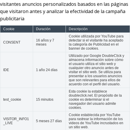
visitantes anuncios personalizados basados en las páginas
que visitaron antes y analizar la efectividad de la campaña
publicitaria
Cookie
Duración
Descripción
Cookie utilizada por YouTube para
16 años y 7
detectar si el visitante ha aceptado
CONSENT
meses
la categoría de Publicidad en el
banner de cookies.
Utilizado por Google DoubleClick y
almacena información sobre cómo
el usuario utiliza el sitio web y
cualquier otro anuncio antes de
IDE
1 año 24 días
visitar el sitio web. Se utiliza para
presentar a los usuarios anuncios
que son relevantes para ellos de
acuerdo con el perfil del usuario.
Esta cookie la establece
doubleclick.net. El propósito de la
test_cookie
15 minutos
cookie es determinar si el
navegador del usuario admite
cookies.
Cookie establecida por YouTube
VISITOR_INFO1
para rastrear la información de los
5 meses 27 días
_LIVE
videos de YouTube incrustados en
un sitio web.