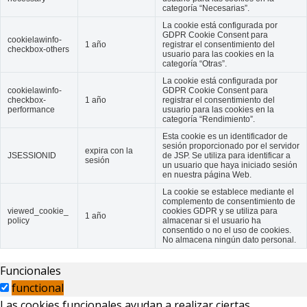
categoría “Necesarias”.
La cookie está configurada por
GDPR Cookie Consent para
cookielawinfo-
1 año
registrar el consentimiento del
checkbox-others
usuario para las cookies en la
categoría “Otras”.
La cookie está configurada por
cookielawinfo-
GDPR Cookie Consent para
checkbox-
1 año
registrar el consentimiento del
performance
usuario para las cookies en la
categoría “Rendimiento”.
Esta cookie es un identificador de
sesión proporcionado por el servidor
expira con la
JSESSIONID
de JSP. Se utiliza para identificar a
sesión
un usuario que haya iniciado sesión
en nuestra página Web.
La cookie se establece mediante el
complemento de consentimiento de
viewed_cookie_
cookies GDPR y se utiliza para
1 año
policy
almacenar si el usuario ha
consentido o no el uso de cookies.
No almacena ningún dato personal.
Funcionales
functional
Las cookies funcionales ayudan a realizar ciertas