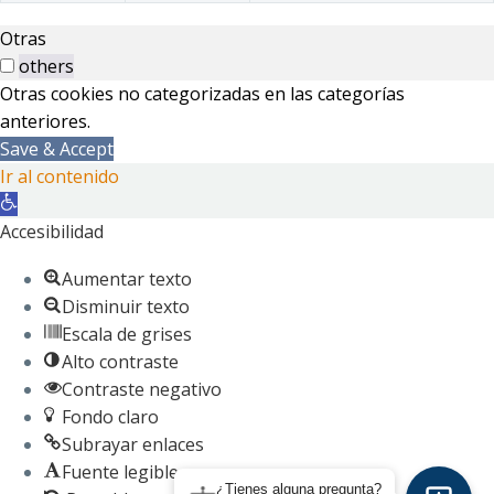
Otras
others
Otras cookies no categorizadas en las categorías
anteriores.
Save & Accept
Ir al contenido
Abrir
barra
Accesibilidad
de
Aumentar texto
herramientas
Disminuir texto
Escala de grises
Alto contraste
Contraste negativo
Fondo claro
Subrayar enlaces
Fuente legible
¿Tienes alguna pregunta?