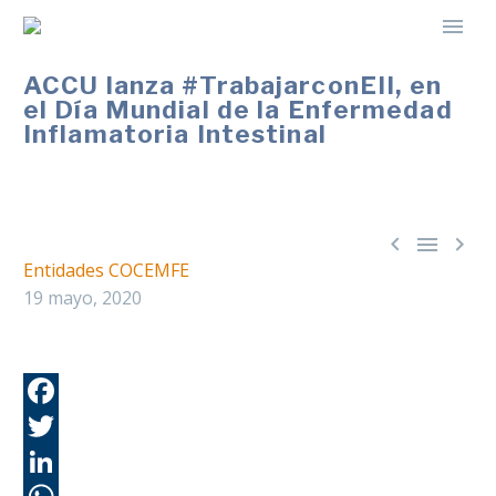
ACCU lanza #TrabajarconEII, en
el Día Mundial de la Enfermedad
Inflamatoria Intestinal



Entidades COCEMFE
19 mayo, 2020
Fa
Tw