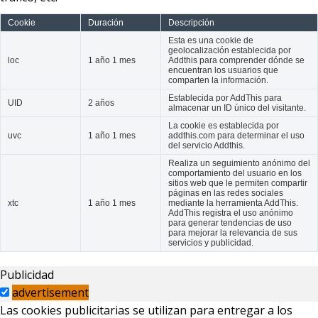
Cookie
Duración
Descripción
Esta es una cookie de
geolocalización establecida por
loc
1 año 1 mes
Addthis para comprender dónde se
encuentran los usuarios que
comparten la información.
Establecida por AddThis para
UID
2 años
almacenar un ID único del visitante.
La cookie es establecida por
uvc
1 año 1 mes
addthis.com para determinar el uso
del servicio Addthis.
Realiza un seguimiento anónimo del
comportamiento del usuario en los
sitios web que le permiten compartir
páginas en las redes sociales
xtc
1 año 1 mes
mediante la herramienta AddThis.
AddThis registra el uso anónimo
para generar tendencias de uso
para mejorar la relevancia de sus
servicios y publicidad.
Publicidad
advertisement
Las cookies publicitarias se utilizan para entregar a los