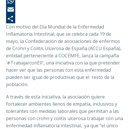
Li
Wh
Em
Con motivo del Día Mundial de la
Enfermedad
Co
Inflamatoria Intestinal,
que se celebra cada 19 de
mayo, la Confederación de asociaciones de enfermos
de Crohn y Colitis Ulcerosa de España (ACCU España),
entidad perteneciente a COCEMFE, lanza la campaña
‘#
TrabajarconEII
’, una iniciativa con la
que pretender
hacer ver que las personas con esta enfermedad
pueden ser igual de productivas que el resto de la
población.
A través de esta iniciativa, la asociación quiere
fortalecer ambientes llenos de empatía, inclusivos y
tolerantes con medidas laborales que permitan a las
personas con
crohn
y colitis ulcerosa
trabajar con una
enfermedad inflamatoria intestinal, ya que “e
l
único