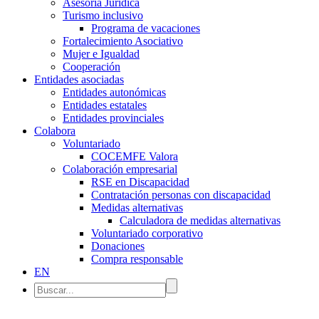
Asesoría Jurídica
Turismo inclusivo
Programa de vacaciones
Fortalecimiento Asociativo
Mujer e Igualdad
Cooperación
Entidades asociadas
Entidades autonómicas
Entidades estatales
Entidades provinciales
Colabora
Voluntariado
COCEMFE Valora
Colaboración empresarial
RSE en Discapacidad
Contratación personas con discapacidad
Medidas alternativas
Calculadora de medidas alternativas
Voluntariado corporativo
Donaciones
Compra responsable
EN