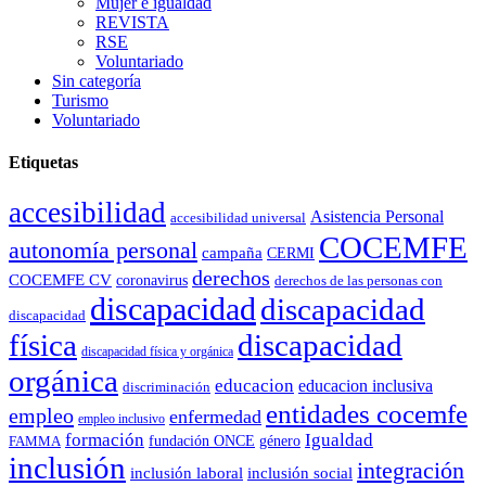
Mujer e igualdad
REVISTA
RSE
Voluntariado
Sin categoría
Turismo
Voluntariado
Etiquetas
accesibilidad
Asistencia Personal
accesibilidad universal
COCEMFE
autonomía personal
campaña
CERMI
derechos
COCEMFE CV
coronavirus
derechos de las personas con
discapacidad
discapacidad
discapacidad
física
discapacidad
discapacidad física y orgánica
orgánica
educacion
educacion inclusiva
discriminación
entidades cocemfe
empleo
enfermedad
empleo inclusivo
formación
Igualdad
género
FAMMA
fundación ONCE
inclusión
integración
inclusión laboral
inclusión social