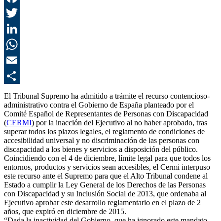
F
T
L
E
C
El Tribunal Supremo ha admitido a trámite el recurso contencioso-
administrativo contra el Gobierno de España planteado por el
Comité Español de Representantes de Personas con Discapacidad
(
CERMI
) por la inacción del Ejecutivo al no haber aprobado, tras
superar todos los plazos legales, el reglamento de condiciones de
accesibilidad universal y no discriminación de las personas con
discapacidad a los bienes y servicios a disposición del público.
Coincidiendo con el 4 de diciembre, límite legal para que todos los
entornos, productos y servicios sean accesibles, el Cermi interpuso
este recurso ante el Supremo para que el Alto Tribunal condene al
Estado a cumplir la Ley General de los Derechos de las Personas
con Discapacidad y su Inclusión Social de 2013, que ordenaba al
Ejecutivo aprobar este desarrollo reglamentario en el plazo de 2
años, que expiró en diciembre de 2015.
“Dada la inactividad del Gobierno, que ha ignorado este mandato