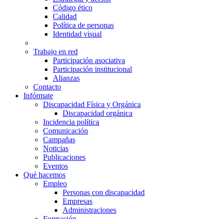
Código ético
Calidad
Política de personas
Identidad visual
Trabajo en red
Participación asociativa
Participación institucional
Alianzas
Contacto
Infórmate
Discapacidad Física y Orgánica
Discapacidad orgánica
Incidencia política
Comunicación
Campañas
Noticias
Publicaciones
Eventos
Qué hacemos
Empleo
Personas con discapacidad
Empresas
Administraciones
Formación