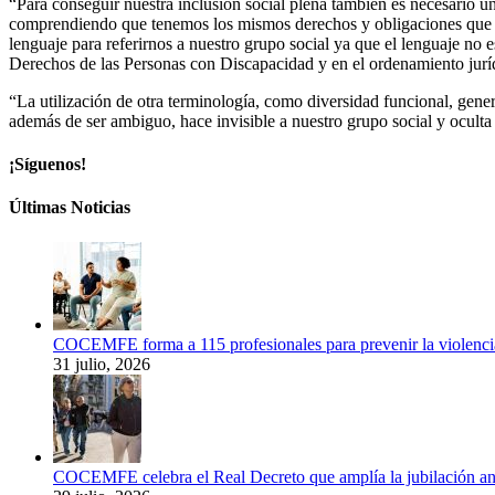
“Para conseguir nuestra inclusión social plena también es necesario 
comprendiendo que tenemos los mismos derechos y obligaciones que cu
lenguaje para referirnos a nuestro grupo social ya que el lenguaje no
Derechos de las Personas con Discapacidad y en el ordenamiento ju
“La utilización de otra terminología, como diversidad funcional, genera
además de ser ambiguo, hace invisible a nuestro grupo social y ocul
¡Síguenos!
Últimas Noticias
COCEMFE forma a 115 profesionales para prevenir la violenci
31 julio, 2026
COCEMFE celebra el Real Decreto que amplía la jubilación ant