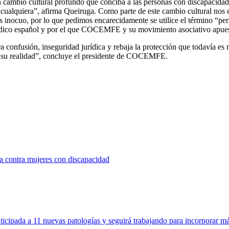
un cambio cultural profundo que conciba a las personas con discapacida
alquiera”, afirma Queiruga. Como parte de este cambio cultural nos en
 es inocuo, por lo que pedimos encarecidamente se utilice el término “p
rídico español y por el que COCEMFE y su movimiento asociativo apues
 confusión, inseguridad jurídica y rebaja la protección que todavía es n
ta su realidad”, concluye el presidente de COCEMFE.
a contra mujeres con discapacidad
icipada a 11 nuevas patologías y seguirá trabajando para incorporar 