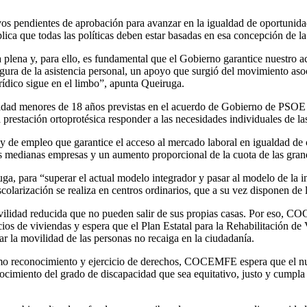
ativos pendientes de aprobación para avanzar en la igualdad de oportuni
lica que todas las políticas deben estar basadas en esa concepción de la
plena y, para ello, es fundamental que el Gobierno garantice nuestro acc
 figura de la asistencia personal, un apoyo que surgió del movimiento as
ídico sigue en el limbo”, apunta Queiruga.
idad menores de 18 años previstas en el acuerdo de Gobierno de PSOE 
prestación ortoprotésica responder a las necesidades individuales de la
de empleo que garantice el acceso al mercado laboral en igualdad de 
s medianas empresas y un aumento proporcional de la cuota de las grand
ga, para “superar el actual modelo integrador y pasar al modelo de la 
colarización se realiza en centros ordinarios, que a su vez disponen de l
lidad reducida que no pueden salir de sus propias casas. Por eso, CO
ficios de viviendas y espera que el Plan Estatal para la Rehabilitación 
ar la movilidad de las personas no recaiga en la ciudadanía.
mo reconocimiento y ejercicio de derechos, COCEMFE espera que el nue
miento del grado de discapacidad que sea equitativo, justo y cumpla co