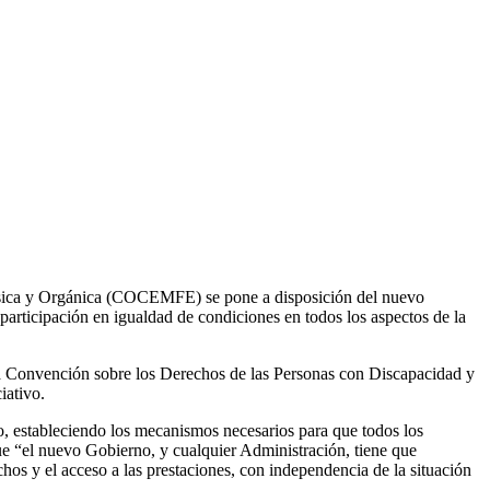
F
T
L
E
C
ísica y Orgánica (COCEMFE) se pone a disposición del nuevo
 participación en igualdad de condiciones en todos los aspectos de la
a Convención sobre los Derechos de las Personas con Discapacidad y
iativo.
co, estableciendo los mecanismos necesarios para que todos los
 “el nuevo Gobierno, y cualquier Administración, tiene que
os y el acceso a las prestaciones, con independencia de la situación