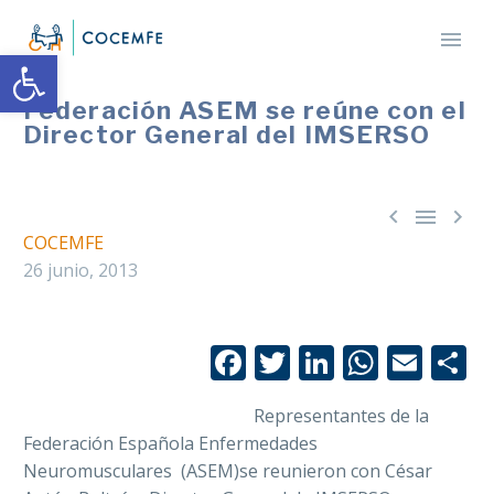
Abrir barra de herramientas
Federación ASEM se reúne con el
Director General del IMSERSO



COCEMFE
26 junio, 2013
Facebook
Twitter
LinkedIn
Whats
Emai
C
Representantes de la
Federación Española Enfermedades
Neuromusculares (ASEM)se reunieron con César