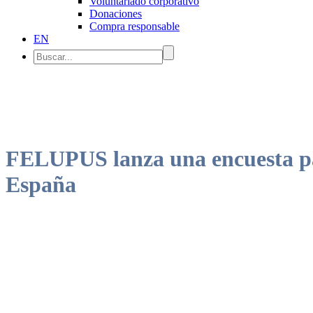
Voluntariado corporativo
Donaciones
Compra responsable
EN
FELUPUS lanza una encuesta par
España
Los resultados permitirán diseñar acciones más ajustadas a las necesid