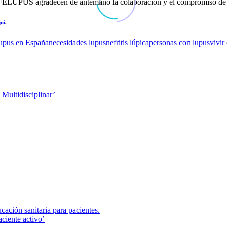
 FELUPUS agradecen de antemano la colaboración y el compromiso de to
uí
.
upus en España
necesidades lupus
nefritis lúpica
personas con lupus
vivir
ultidisciplinar’
ciente activo’