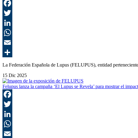
La Federación Española de Lupus (FELUPUS), entidad pertenecient
15 Dic 2025
Felupus lanza la campaña ‘El Lupus se Revela’ para mostrar el impacto