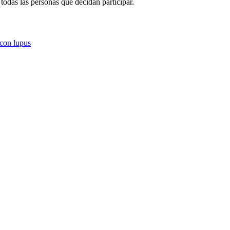
das las personas que decidan participar.
 con lupus
F
T
L
E
C