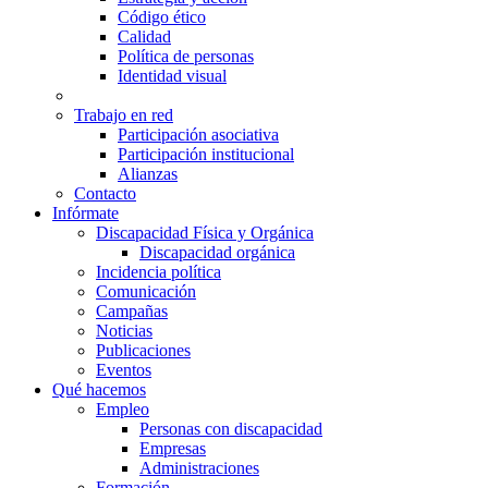
Código ético
Calidad
Política de personas
Identidad visual
Trabajo en red
Participación asociativa
Participación institucional
Alianzas
Contacto
Infórmate
Discapacidad Física y Orgánica
Discapacidad orgánica
Incidencia política
Comunicación
Campañas
Noticias
Publicaciones
Eventos
Qué hacemos
Empleo
Personas con discapacidad
Empresas
Administraciones
Formación