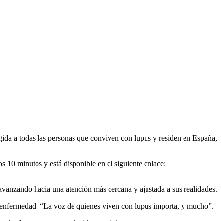
F
T
L
E
C
ida a todas las personas que conviven con lupus y residen en España,
os 10 minutos y está disponible en el siguiente enlace:
vanzando hacia una atención más cercana y ajustada a sus realidades.
a enfermedad: “La voz de quienes viven con lupus importa, y mucho”.