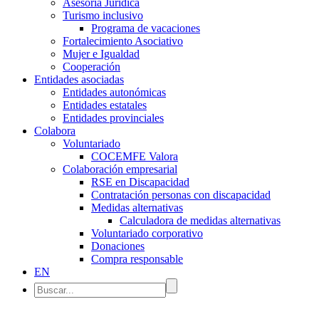
Asesoría Jurídica
Turismo inclusivo
Programa de vacaciones
Fortalecimiento Asociativo
Mujer e Igualdad
Cooperación
Entidades asociadas
Entidades autonómicas
Entidades estatales
Entidades provinciales
Colabora
Voluntariado
COCEMFE Valora
Colaboración empresarial
RSE en Discapacidad
Contratación personas con discapacidad
Medidas alternativas
Calculadora de medidas alternativas
Voluntariado corporativo
Donaciones
Compra responsable
EN