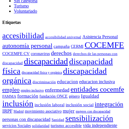
Sin categoría
Turismo
Voluntariado
Etiquetas
accesibilidad
Asistencia Personal
accesibilidad universal
COCEMFE
autonomía personal
campaña
CERMI
derechos
COCEMFE CV
coronavirus
derechos de las personas con
discapacidad
discapacidad
discapacidad
física
discapacidad
discapacidad física y orgánica
orgánica
educacion
educacion inclusiva
discriminación
entidades cocemfe
empleo
enfermedad
empleo inclusivo
formación
Igualdad
género
FAMMA
fundación ONCE
inclusión
integración
inclusión laboral
inclusión social
IRPF
mujer
movimiento asociativo
Madrid
mujeres con discapacidad
sensibilización
personas con discapacidad
Sanidad
vida independiente
turismo accesible
servicios Sociales
solidaridad