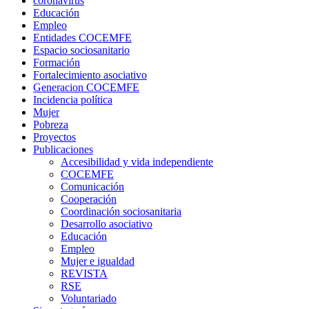
coronavirus
Educación
Empleo
Entidades COCEMFE
Espacio sociosanitario
Formación
Fortalecimiento asociativo
Generacion COCEMFE
Incidencia política
Mujer
Pobreza
Proyectos
Publicaciones
Accesibilidad y vida independiente
COCEMFE
Comunicación
Cooperación
Coordinación sociosanitaria
Desarrollo asociativo
Educación
Empleo
Mujer e igualdad
REVISTA
RSE
Voluntariado