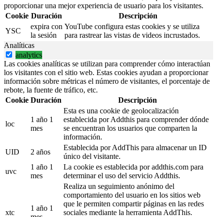
proporcionar una mejor experiencia de usuario para los visitantes.
Cookie
Duración
Descripción
expira con
YouTube configura estas cookies y se utiliza
YSC
la sesión
para rastrear las vistas de videos incrustados.
Analíticas
analytics
Las cookies analíticas se utilizan para comprender cómo interactúan
los visitantes con el sitio web. Estas cookies ayudan a proporcionar
información sobre métricas el número de visitantes, el porcentaje de
rebote, la fuente de tráfico, etc.
Cookie
Duración
Descripción
Esta es una cookie de geolocalización
1 año 1
establecida por Addthis para comprender dónde
loc
mes
se encuentran los usuarios que comparten la
información.
Establecida por AddThis para almacenar un ID
UID
2 años
único del visitante.
1 año 1
La cookie es establecida por addthis.com para
uvc
mes
determinar el uso del servicio Addthis.
Realiza un seguimiento anónimo del
comportamiento del usuario en los sitios web
que le permiten compartir páginas en las redes
1 año 1
xtc
sociales mediante la herramienta AddThis.
mes