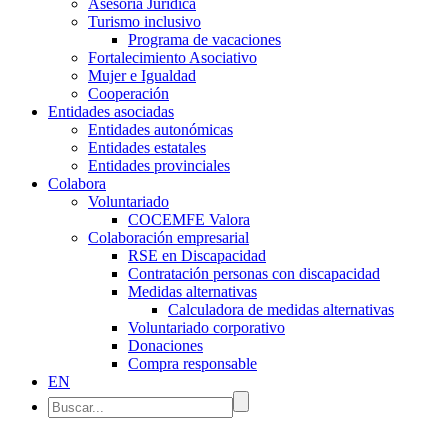
Asesoría Jurídica
Turismo inclusivo
Programa de vacaciones
Fortalecimiento Asociativo
Mujer e Igualdad
Cooperación
Entidades asociadas
Entidades autonómicas
Entidades estatales
Entidades provinciales
Colabora
Voluntariado
COCEMFE Valora
Colaboración empresarial
RSE en Discapacidad
Contratación personas con discapacidad
Medidas alternativas
Calculadora de medidas alternativas
Voluntariado corporativo
Donaciones
Compra responsable
EN