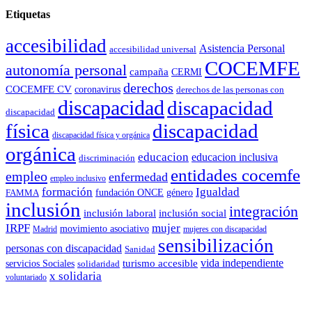
Etiquetas
accesibilidad
Asistencia Personal
accesibilidad universal
COCEMFE
autonomía personal
campaña
CERMI
derechos
COCEMFE CV
coronavirus
derechos de las personas con
discapacidad
discapacidad
discapacidad
física
discapacidad
discapacidad física y orgánica
orgánica
educacion
educacion inclusiva
discriminación
entidades cocemfe
empleo
enfermedad
empleo inclusivo
formación
Igualdad
género
FAMMA
fundación ONCE
inclusión
integración
inclusión laboral
inclusión social
IRPF
mujer
movimiento asociativo
Madrid
mujeres con discapacidad
sensibilización
personas con discapacidad
Sanidad
vida independiente
turismo accesible
servicios Sociales
solidaridad
x solidaria
voluntariado