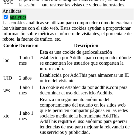
YSC
la sesión
para rastrear las vistas de videos incrustados.
Analíticas
analytics
Las cookies analíticas se utilizan para comprender cómo interactúan
los visitantes con el sitio web. Estas cookies ayudan a proporcionar
información sobre métricas el número de visitantes, el porcentaje de
rebote, la fuente de tráfico, etc.
Cookie
Duración
Descripción
Esta es una cookie de geolocalización
1 año 1
establecida por Addthis para comprender dónde
loc
mes
se encuentran los usuarios que comparten la
información.
Establecida por AddThis para almacenar un ID
UID
2 años
único del visitante.
1 año 1
La cookie es establecida por addthis.com para
uvc
mes
determinar el uso del servicio Addthis.
Realiza un seguimiento anónimo del
comportamiento del usuario en los sitios web
que le permiten compartir páginas en las redes
1 año 1
xtc
sociales mediante la herramienta AddThis.
mes
AddThis registra el uso anónimo para generar
tendencias de uso para mejorar la relevancia de
sus servicios y publicidad.