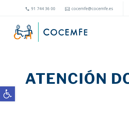
91 744 36 00
cocemfe@cocemfe.es
ATENCIÓN D
Abrir barra de herramientas