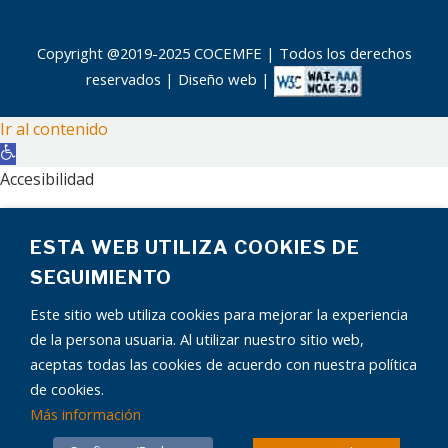
Copyright @2019-2025 COCEMFE | Todos los derechos
reservados |
Diseño web
|
Ir al contenido
Abrir
barra
Accesibilidad
de
Aumentar texto
herramientas
ESTA WEB UTILIZA COOKIES DE
Disminuir texto
Escala de grises
SEGUIMIENTO
Alto contraste
Este sitio web utiliza cookies para mejorar la experiencia
Contraste negativo
de la persona usuaria. Al utilizar nuestro sitio web,
Fondo claro
aceptas todas las cookies de acuerdo con nuestra política
Subrayar enlaces
de cookies.
Fuente legible
Más información
¿Tienes alguna pregunta?
Restablecer
El chatbot está aquí para ayudarte.